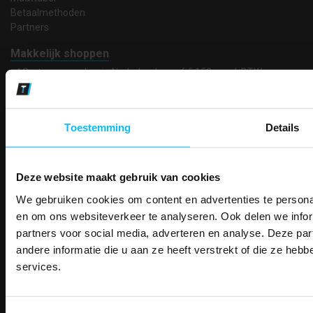
Betaalmethoden
Partners
Makkelijk shoppen
Gratis verzending in Nederland vanaf € 150,- excl. BTW
Bedruk- en borduurservice
14 Dagen tijd om te herroepen
Betaalwijze
Toestemming
Details
Deze website maakt gebruik van cookies
Email
Inschrijven
We gebruiken cookies om content en advertenties te personal
PAK DIRE
ONTVANG DIR
en om ons websiteverkeer te analyseren. Ook delen we infor
KORTI
partners voor social media, adverteren en analyse. Deze p
KORTING OP U
Contact
andere informatie die u aan ze heeft verstrekt of die ze he
BESTELLI
services.
TEACO VOF
Bestel je binnenkort w
Kalmarweg 14-2
Schrijf u in voor onze nieuwsbrie
veiligheidsschoenen 
9723 JG Groningen
kortingscode per e-mail. Blijf op de 
T: 050-549 2668