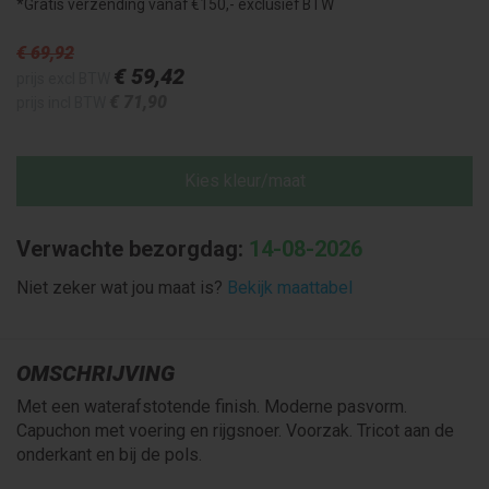
*Gratis verzending vanaf €150,- exclusief BTW
€ 69
,92
€ 59
,42
prijs excl BTW
€ 71
,90
prijs incl BTW
Kies kleur/maat
Verwachte bezorgdag:
14-08-2026
Niet zeker wat jou maat is?
Bekijk maattabel
OMSCHRIJVING
Met een waterafstotende finish. Moderne pasvorm.
Capuchon met voering en rijgsnoer. Voorzak. Tricot aan de
onderkant en bij de pols.