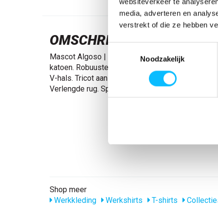
websiteverkeer te analyseren
media, adverteren en analys
verstrekt of die ze hebben v
OMSCHRIJVING
Toestemmingsselectie
Mascot Algoso | 50415-250 | 018-donkerantraci
Noodzakelijk
katoen. Robuuste kwaliteit. Voorgekrompen. Mod
V-hals. Tricot aan de hals en bij de mouwen. Vers
Verlengde rug. Splitjes aan beide zijden.
Shop meer
Werkkleding
Werkshirts
T-shirts
Collectie