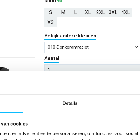
Maat
S
M
L
XL
2XL
3XL
4XL
XS
Bekijk andere kleuren
018-Donkerantraciet
Aantal
*Gratis verzending vanaf €150,- exclusief BTW
Details
Kies kleur/maat
Verwachte bezorgdag:
14-08-20
 van cookies
ent en advertenties te personaliseren, om functies voor social
Niet zeker wat jou maat is?
Bekijk maattabe