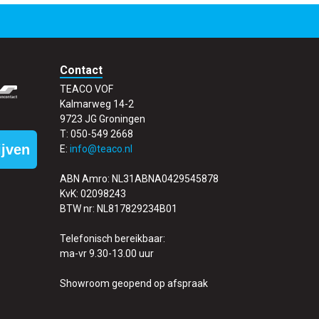
Contact
TEACO VOF
Kalmarweg 14-2
9723 JG Groningen
T: 050-549 2668
ijven
E:
info@teaco.nl
ABN Amro: NL31ABNA0429545878
KvK: 02098243
BTW nr: NL817829234B01
Telefonisch bereikbaar:
ma-vr 9.30-13.00 uur
Showroom geopend op afspraak