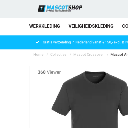
WERKKLEDING
VEILIGHEIDSKLEDING
CO
Gratis verzending in Nederland vanaf € 150,- excl. BT
Home
Collecties
Mascot Crossover
Mascot Alg