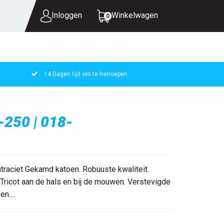
Inloggen
Winkelwagen
0
14 Dagen tijd om te herroepen
UW WINKELWAGEN IS LEEG.
VUL HEM MET PRODUCTEN.
-250 | 018-
raciet Gekamd katoen. Robuuste kwaliteit.
ricot aan de hals en bij de mouwen. Verstevigde
n....