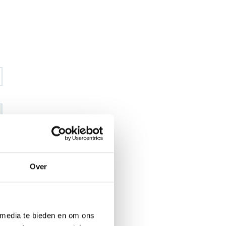
€ 16
,94
€ 19
,92
excl BTW
Over
€ 20
,50
€ 24
,10
incl BTW
26
 media te bieden en om ons
l