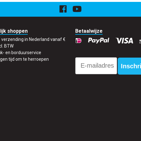
ijk shoppen
Betaalwijze
s verzending in Nederland vanaf €
cl. BTW
k- en borduurservice
gen tijd om te herroepen
Email
Inschr