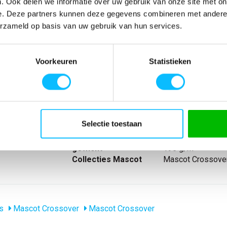
. Ook delen we informatie over uw gebruik van onze site met on
e. Deze partners kunnen deze gegevens combineren met andere i
erzameld op basis van uw gebruik van hun services.
SPECIFICATIES
et Gekamd
Artikelnummer
-
Voorkeuren
Statistieken
erne pasvorm.
EAN nummer
-
tevigde boord.
Model
50415-250
Merk
Mascot
Materiaal
100% katoen
nl_materiaal
Katoen
Selectie toestaan
Producttype
T-shirt
Levertijd
1-5 werkdagen
gewicht
195 g/m
Collecties Mascot
Mascot Crossove
s
Mascot Crossover
Mascot Crossover