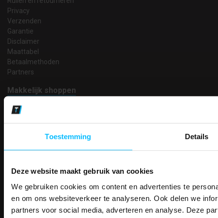
Ruilen en retourneren
Privacy
Verzenden
Garantie
Disclaimer
Maattabel
Betaalmethoden
Partners
Makkelijk shoppen
Gratis verzending in Nederland vanaf € 150,- excl. BTW
Bedruk- en borduurservice
14 Dagen tijd om te herroepen
Betaalwijze
Toestemming
Details
Deze website maakt gebruik van cookies
Email
We gebruiken cookies om content en advertenties te personal
PAK DIRE
Inschrijven
ONTVANG DIR
en om ons websiteverkeer te analyseren. Ook delen we infor
KORTI
partners voor social media, adverteren en analyse. Deze p
KORTING OP U