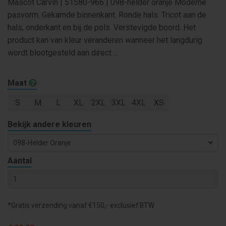
Mascot Carvin | 51580-966 | 098-helder oranje Moderne
pasvorm. Gekamde binnenkant. Ronde hals. Tricot aan de
hals, onderkant en bij de pols. Verstevigde boord. Het
product kan van kleur veranderen wanneer het langdurig
wordt blootgesteld aan direct ...
Maat
S
M
L
XL
2XL
3XL
4XL
XS
Bekijk andere kleuren
098-Helder Oranje
Aantal
*Gratis verzending vanaf €150,- exclusief BTW