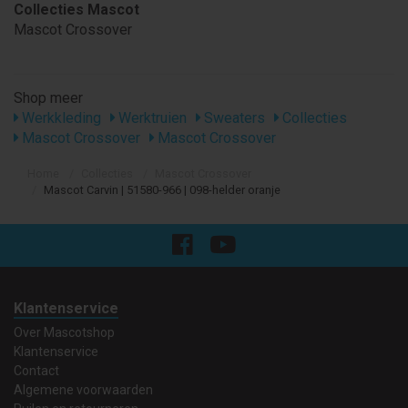
Collecties Mascot
Mascot Crossover
Shop meer
Werkkleding
Werktruien
Sweaters
Collecties
Mascot Crossover
Mascot Crossover
Home
Collecties
Mascot Crossover
Mascot Carvin | 51580-966 | 098-helder oranje
Klantenservice
Over Mascotshop
Klantenservice
Contact
Algemene voorwaarden