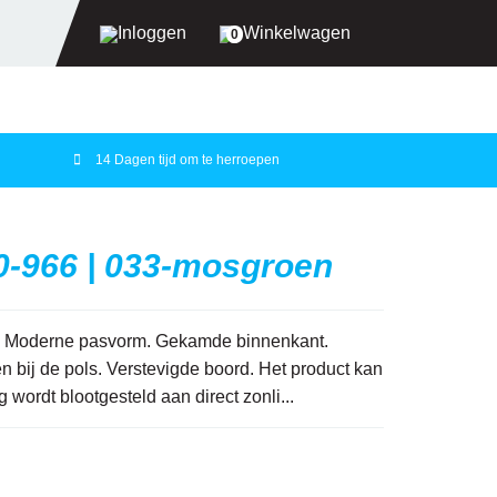
Inloggen
Winkelwagen
0
14 Dagen tijd om te herroepen
UW WINKELWAGEN IS
LEEG.
VUL HEM MET PRODUCTEN.
0-966 | 033-mosgroen
n Moderne pasvorm. Gekamde binnenkant.
n bij de pols. Verstevigde boord. Het product kan
wordt blootgesteld aan direct zonli...