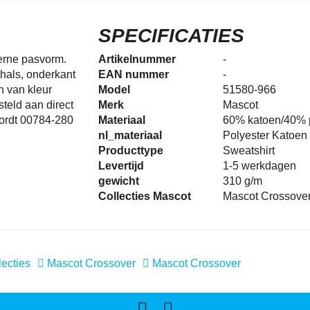
SPECIFICATIES
erne pasvorm.
Artikelnummer
-
hals, onderkant
EAN nummer
-
n van kleur
Model
51580-966
teld aan direct
Merk
Mascot
wordt 00784-280
Materiaal
60% katoen/40% p
nl_materiaal
Polyester Katoen
Producttype
Sweatshirt
Levertijd
1-5 werkdagen
gewicht
310 g/m
Collecties Mascot
Mascot Crossove
ecties
Mascot Crossover
Mascot Crossover