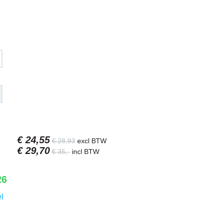
€ 24
,55
€ 28
,93
excl BTW
€ 29
,70
€ 35
,-
incl BTW
26
l