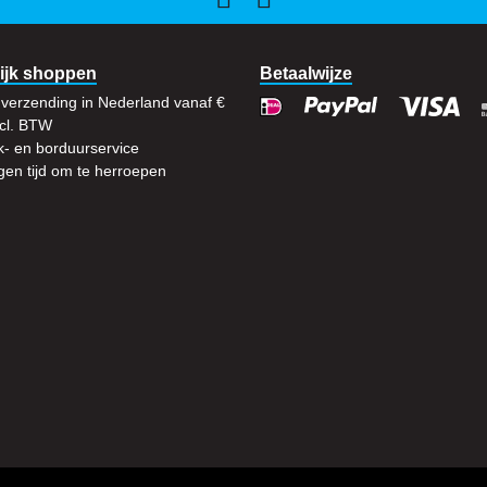
ijk shoppen
Betaalwijze
 verzending in Nederland vanaf €
xcl. BTW
- en borduurservice
en tijd om te herroepen