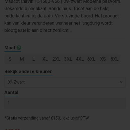
Mascot Carvin | 51580-966 | 09-zwart Moderne pasvorm.
Gekamde binnenkant. Ronde hals. Tricot aan de hals,
onderkant en bij de pols. Verstevigde boord. Het product
kan van kleur veranderen wanneer het langdurig wordt
blootgesteld aan direct zonlicht....
Maat
S
M
L
XL
2XL
3XL
4XL
6XL
XS
5XL
Bekijk andere kleuren
09-Zwart
Aantal
*Gratis verzending vanaf €150,- exclusief BTW