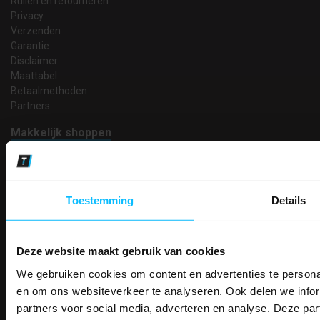
Ruilen en retourneren
Privacy
Verzenden
Garantie
Disclaimer
Maattabel
Betaalmethoden
Partners
Makkelijk shoppen
Gratis verzending in Nederland vanaf € 150,- excl. BTW
Bedruk- en borduurservice
14 Dagen tijd om te herroepen
Betaalwijze
Toestemming
Details
Deze website maakt gebruik van cookies
Email
We gebruiken cookies om content en advertenties te personal
PAK DIRE
Inschrijven
ONTVANG DIR
en om ons websiteverkeer te analyseren. Ook delen we infor
KORTI
partners voor social media, adverteren en analyse. Deze p
KORTING OP U