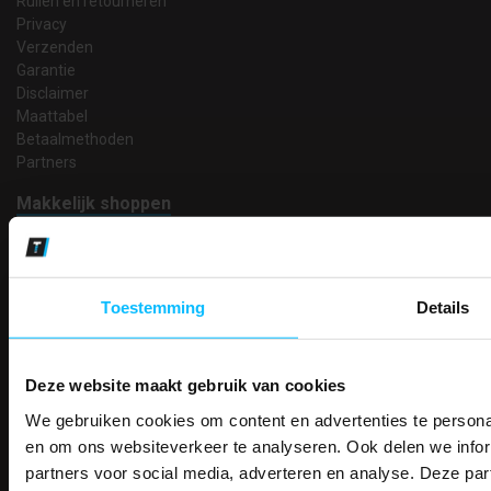
Ruilen en retourneren
Privacy
Verzenden
Garantie
Disclaimer
Maattabel
Betaalmethoden
Partners
Makkelijk shoppen
Gratis verzending in Nederland vanaf € 150,- excl. BTW
Bedruk- en borduurservice
14 Dagen tijd om te herroepen
Betaalwijze
Toestemming
Details
Deze website maakt gebruik van cookies
Email
We gebruiken cookies om content en advertenties te personal
PAK DIRE
Inschrijven
ONTVANG DIR
en om ons websiteverkeer te analyseren. Ook delen we infor
KORTI
partners voor social media, adverteren en analyse. Deze p
KORTING OP U