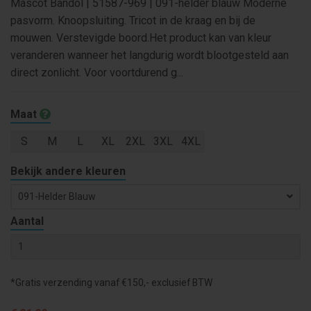
Mascot Bandol | 51587-969 | 091-helder blauw Moderne
pasvorm. Knoopsluiting. Tricot in de kraag en bij de
mouwen. Verstevigde boord.Het product kan van kleur
veranderen wanneer het langdurig wordt blootgesteld aan
direct zonlicht. Voor voortdurend g...
Maat
S
M
L
XL
2XL
3XL
4XL
Bekijk andere kleuren
091-Helder Blauw
Aantal
*Gratis verzending vanaf €150,- exclusief BTW