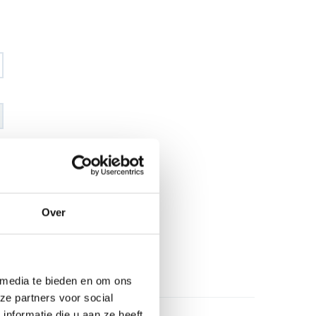
€ 18
,60
€ 21
,90
excl BTW
€ 22
,50
€ 26
,50
incl BTW
Over
26
l
 media te bieden en om ons
ze partners voor social
nformatie die u aan ze heeft