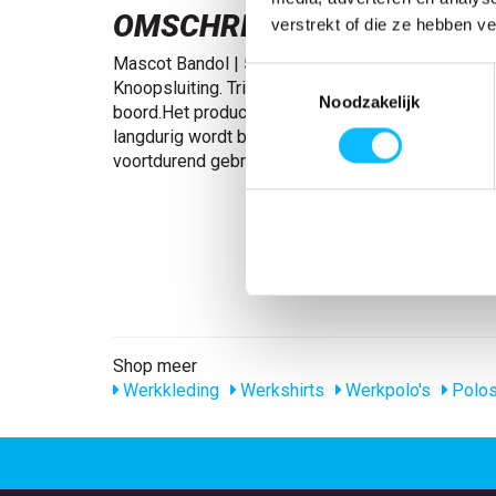
OMSCHRIJVING
verstrekt of die ze hebben v
Mascot Bandol | 51587-969 | 06-wit Moderne pa
Toestemmingsselectie
Knoopsluiting. Tricot in de kraag en bij de mouwe
Noodzakelijk
boord.Het product kan van kleur veranderen wann
langdurig wordt blootgesteld aan direct zonlicht. 
voortdurend gebruik buitenshuis wordt 50181-86
Shop meer
Werkkleding
Werkshirts
Werkpolo's
Polos