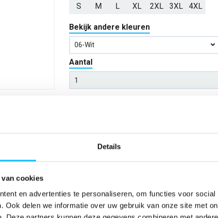
S
M
L
XL
2XL
3XL
4XL
Bekijk andere kleuren
06-Wit
Aantal
*Gratis verzending vanaf €150,- exclusief BTW
Kies kleur/maat
Details
Verwachte bezorgdag:
14-08-20
 van cookies
Niet zeker wat jou maat is?
Bekijk maattabe
ent en advertenties te personaliseren, om functies voor social
. Ook delen we informatie over uw gebruik van onze site met on
e. Deze partners kunnen deze gegevens combineren met andere i