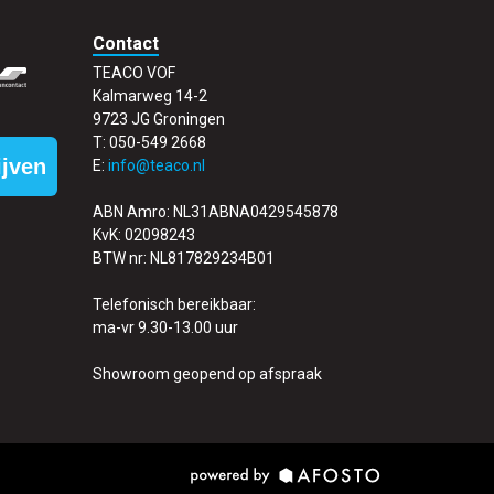
Contact
TEACO VOF
Kalmarweg 14-2
9723 JG Groningen
T: 050-549 2668
ijven
E:
info@teaco.nl
ABN Amro: NL31ABNA0429545878
KvK: 02098243
BTW nr: NL817829234B01
Telefonisch bereikbaar:
ma-vr 9.30-13.00 uur
Showroom geopend op afspraak