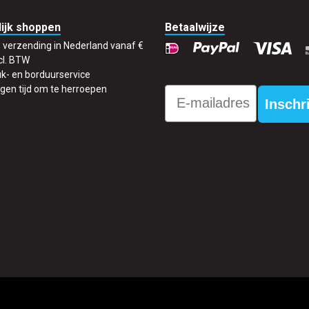
ijk shoppen
Betaalwijze
s verzending in Nederland vanaf €
cl. BTW
k- en borduurservice
gen tijd om te herroepen
Email
Inschr