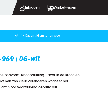
Inloggen
Winkelwagen
0
14 Dagen tijd om te herroepen
UW WINKELWAGEN IS LEEG.
VUL HEM MET PRODUCTEN.
969 | 06-wit
 pasvorm. Knoopsluiting. Tricot in de kraag en
ct kan van kleur veranderen wanneer het
cht. Voor voortdurend gebruik bui...