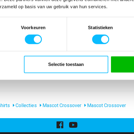
SPECIFICATIES
erzameld op basis van uw gebruik van hun services.
svorm.
Artikelnummer
-
n. Verstevigde
EAN nummer
-
Voorkeuren
Statistieken
eer het
Model
51587-969
Voor
Merk
Mascot
1 aanbevolen.
Materiaal
95% katoen/5% el
nl_materiaal
Katoen Elastaan
Producttype
Poloshirt
Levertijd
1-5 werkdagen
Selectie toestaan
gewicht
220 g/m
Collecties Mascot
Mascot Crossove
hirts
Collecties
Mascot Crossover
Mascot Crossover