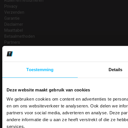
Ruilen en retourneren
Privacy
Verzenden
Garantie
Disclaimer
Maattabel
Betaalmethoden
Partners
Makkelijk shoppen
Gratis verzending in Nederland vanaf € 150,- excl. BTW
Bedruk- en borduurservice
Toestemming
Details
14 Dagen tijd om te herroepen
Betaalwijze
Deze website maakt gebruik van cookies
We gebruiken cookies om content en advertenties te personal
PAK DIRE
ONTVANG DIR
en om ons websiteverkeer te analyseren. Ook delen we infor
Email
Inschrijven
KORTI
partners voor social media, adverteren en analyse. Deze p
KORTING OP U
andere informatie die u aan ze heeft verstrekt of die ze he
BESTELLI
services.