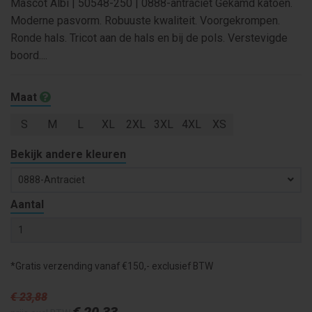
Mascot Albi | 50548-250 | 0888-antraciet Gekamd katoen.
Moderne pasvorm. Robuuste kwaliteit. Voorgekrompen.
Ronde hals. Tricot aan de hals en bij de pols. Verstevigde
boord....
Maat
S
M
L
XL
2XL
3XL
4XL
XS
Bekijk andere kleuren
0888-Antraciet
Aantal
*Gratis verzending vanaf €150,- exclusief BTW
€ 23
,88
€ 20
,33