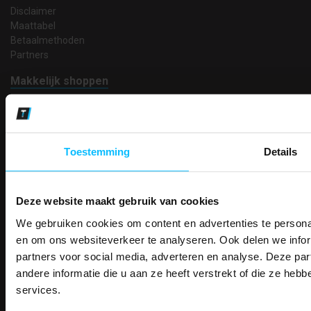
Disclaimer
Maattabel
Betaalmethoden
Partners
Makkelijk shoppen
Gratis verzending in Nederland vanaf € 150,- excl. BTW
Bedruk- en borduurservice
14 Dagen tijd om te herroepen
Betaalwijze
Toestemming
Details
Deze website maakt gebruik van cookies
Email
Inschrijven
We gebruiken cookies om content en advertenties te personal
PAK DIRE
ONTVANG DIR
en om ons websiteverkeer te analyseren. Ook delen we infor
KORTI
partners voor social media, adverteren en analyse. Deze p
KORTING OP U
andere informatie die u aan ze heeft verstrekt of die ze he
Contact
BESTELLI
services.
TEACO VOF
Bestel je binnenkort w
Kalmarweg 14-2