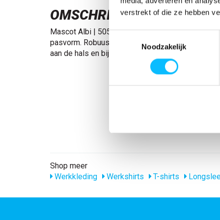
media, adverteren en analys
OMSCHRIJVING
verstrekt of die ze hebben v
Mascot Albi | 50548-250 | 06-wit Gekamd katoe
Toestemmingsselectie
pasvorm. Robuuste kwaliteit. Voorgekrompen. Ron
Noodzakelijk
aan de hals en bij de pols. Verstevigde boord.
Shop meer
Werkkleding
Werkshirts
T-shirts
Longsle