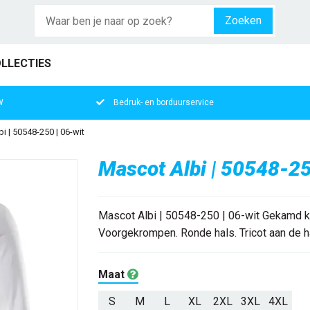
Zoeken
LLECTIES
W
Bedruk- en borduurservice
i | 50548-250 | 06-wit
Mascot Albi | 50548-25
Mascot Albi | 50548-250 | 06-wit Gekamd k
Voorgekrompen. Ronde hals. Tricot aan de hal
Maat
S
M
L
XL
2XL
3XL
4XL