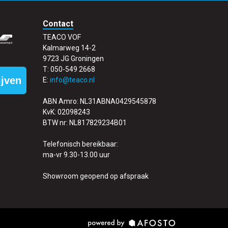
Contact
TEACO VOF
Kalmarweg 14-2
9723 JG Groningen
T: 050-549 2668
ijven
E:
info@teaco.nl
ABN Amro: NL31ABNA0429545878
KvK: 02098243
BTW nr: NL817829234B01
Telefonisch bereikbaar:
ma-vr 9.30-13.00 uur
Showroom geopend op afspraak