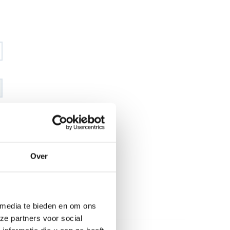
€ 20
,33
€ 23
,88
excl BTW
€ 24
,60
€ 28
,90
incl BTW
Over
26
l
 media te bieden en om ons
ze partners voor social