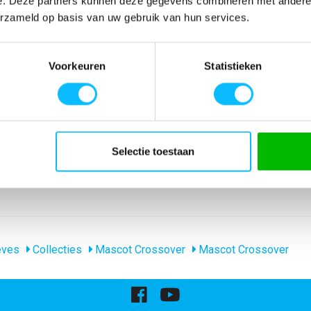
e. Deze partners kunnen deze gegevens combineren met andere i
SPECIFICATIES
erzameld op basis van uw gebruik van hun services.
n. Moderne
Artikelnummer
-
de hals. Tricot
EAN nummer
-
Voorkeuren
Statistieken
Model
50548-250
Merk
Mascot
Materiaal
100% katoen
nl_materiaal
Katoen
Producttype
T-shirt
Levertijd
1-5 werkdagen
Selectie toestaan
gewicht
195 g/m
Collecties Mascot
Mascot Crossove
eves
Collecties
Mascot Crossover
Mascot Crossover