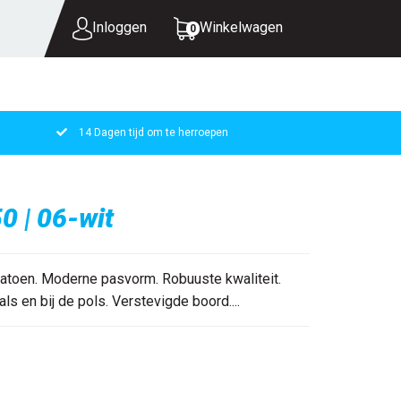
Inloggen
Winkelwagen
0
14 Dagen tijd om te herroepen
UW WINKELWAGEN IS LEEG.
VUL HEM MET PRODUCTEN.
0 | 06-wit
atoen. Moderne pasvorm. Robuuste kwaliteit.
s en bij de pols. Verstevigde boord....