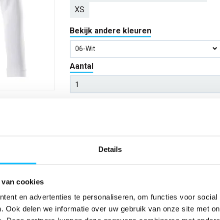
XS
Bekijk andere kleuren
06-Wit
Aantal
*Gratis verzending vanaf €150,- exclusief BTW
Kies kleur/maat
Details
Verwachte bezorgdag:
13-08-20
 van cookies
Niet zeker wat jou maat is?
Bekijk maattabe
ent en advertenties te personaliseren, om functies voor social
. Ook delen we informatie over uw gebruik van onze site met on