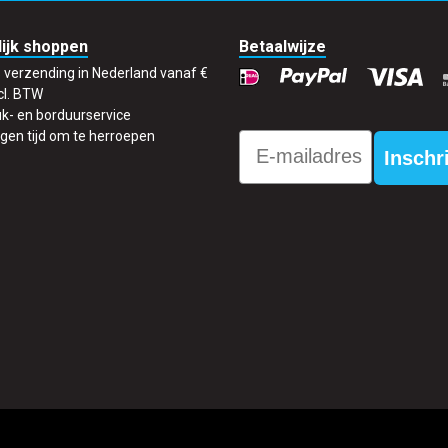
ijk shoppen
Betaalwijze
s verzending in Nederland vanaf €
cl. BTW
k- en borduurservice
gen tijd om te herroepen
Email
Inschr