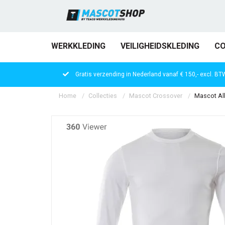
WERKKLEDING
VEILIGHEIDSKLEDING
CO
Gratis verzending in Nederland vanaf € 150,- excl. BT
Home
Collecties
Mascot Crossover
Mascot Alb