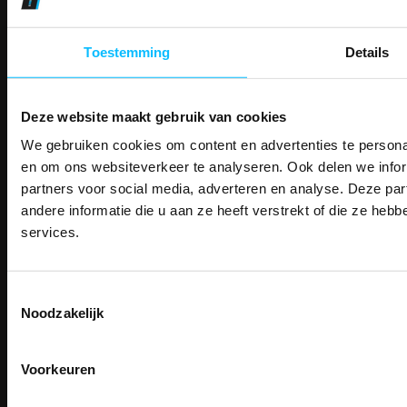
14 Dagen tijd om te herroepen
Betaalwijze
Toestemming
Details
Email
Deze website maakt gebruik van cookies
Inschrijven
We gebruiken cookies om content en advertenties te personal
PAK DIRE
ONTVANG DIR
en om ons websiteverkeer te analyseren. Ook delen we infor
KORTI
partners voor social media, adverteren en analyse. Deze p
KORTING OP U
Contact
andere informatie die u aan ze heeft verstrekt of die ze he
BESTELLI
TEACO VOF
services.
Kalmarweg 14-2
Bestel je binnenkort w
9723 JG Groningen
Schrijf u in voor onze nieuwsbrie
veiligheidsschoenen 
T: 050-549 2668
kortingscode per e-mail. Blijf op de 
Toestemmingsselectie
Meld je aan voor onze nieuws
werkkleding, exclusieve aanbiedi
E:
info@teaco.nl
Noodzakelijk
direct
5% korting
op je
eer
professionals.
ABN Amro: NL31ABNA0429545878
Email
Meer dan
15 jaar specialist
KvK: 02098243
veiligheid.
Voorkeuren
BTW nr: NL817829234B01
Inschrijven
Email