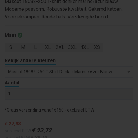
Mascot 18082-250 T-shirt donker marine/azur blauw
Moderne pasvorm. Robuuste kwaliteit. Gekamd katoen.
Voorgekrompen. Ronde hals. Verstevigde boord....
Maat
S
M
L
XL
2XL
3XL
4XL
XS
Bekijk andere kleuren
Mascot 18082-250 T-Shirt Donker Marine/azur Blauw
Aantal
*Gratis verzending vanaf €150,- exclusief BTW
€ 27
,93
€ 23
,72
prijs excl BTW
€ 28
,70
prijs incl BTW