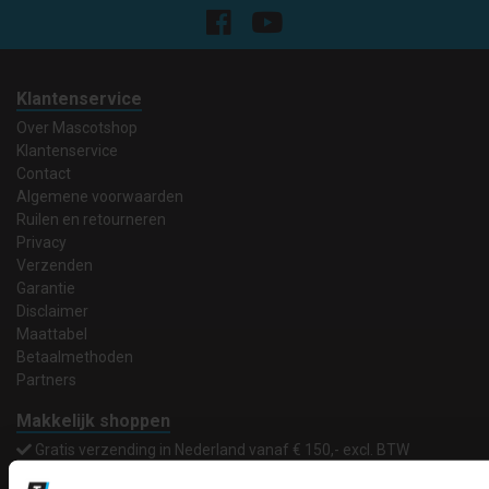
Klantenservice
Over Mascotshop
Klantenservice
Contact
Algemene voorwaarden
Ruilen en retourneren
Privacy
Verzenden
Garantie
Disclaimer
Maattabel
Betaalmethoden
Partners
Makkelijk shoppen
Gratis verzending in Nederland vanaf € 150,- excl. BTW
Bedruk- en borduurservice