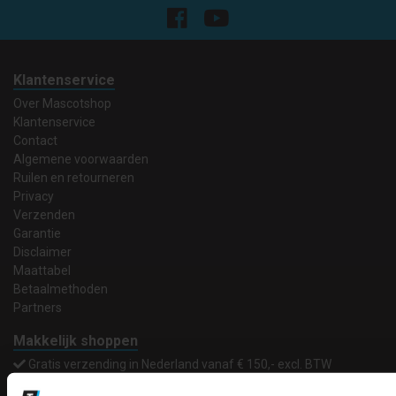
Klantenservice
Over Mascotshop
Klantenservice
Contact
Algemene voorwaarden
Ruilen en retourneren
Privacy
Verzenden
Garantie
Disclaimer
Maattabel
Betaalmethoden
Partners
Makkelijk shoppen
Gratis verzending in Nederland vanaf € 150,- excl. BTW
Bedruk- en borduurservice