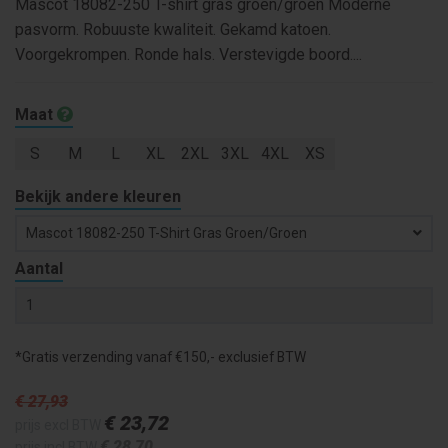
Mascot 18082-250 T-shirt gras groen/groen Moderne
pasvorm. Robuuste kwaliteit. Gekamd katoen.
Voorgekrompen. Ronde hals. Verstevigde boord....
Maat
S
M
L
XL
2XL
3XL
4XL
XS
Bekijk andere kleuren
Mascot 18082-250 T-Shirt Gras Groen/groen
Aantal
*Gratis verzending vanaf €150,- exclusief BTW
€ 27
,93
€ 23
,72
prijs excl BTW
€ 28
,70
prijs incl BTW