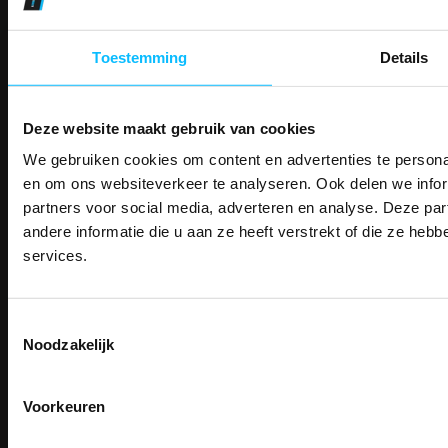
14 Dagen tijd om te herroepen
Betaalwijze
Toestemming
Details
Email
Deze website maakt gebruik van cookies
Inschrijven
We gebruiken cookies om content en advertenties te personal
PAK DIRE
ONTVANG DIR
en om ons websiteverkeer te analyseren. Ook delen we infor
KORTI
partners voor social media, adverteren en analyse. Deze p
KORTING OP U
Contact
andere informatie die u aan ze heeft verstrekt of die ze he
BESTELLI
TEACO VOF
services.
Kalmarweg 14-2
Bestel je binnenkort w
9723 JG Groningen
Schrijf u in voor onze nieuwsbrie
veiligheidsschoenen 
T: 050-549 2668
kortingscode per e-mail. Blijf op de 
Toestemmingsselectie
Meld je aan voor onze nieuws
werkkleding, exclusieve aanbiedi
E:
info@teaco.nl
Noodzakelijk
direct
5% korting
op je
eer
professionals.
ABN Amro: NL31ABNA0429545878
Email
Meer dan
15 jaar specialist
KvK: 02098243
veiligheid.
Voorkeuren
BTW nr: NL817829234B01
Inschrijven
Email