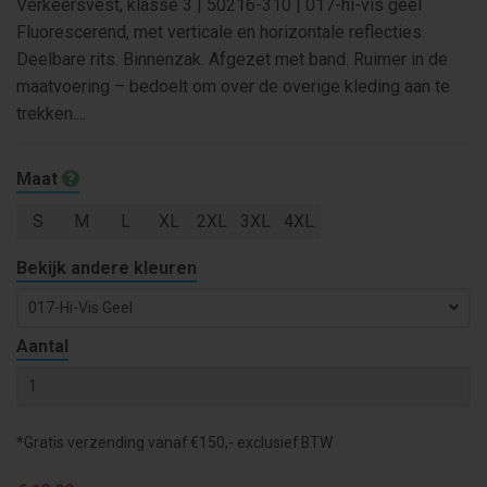
Verkeersvest, klasse 3 | 50216-310 | 017-hi-vis geel
Fluorescerend, met verticale en horizontale reflecties.
Deelbare rits. Binnenzak. Afgezet met band. Ruimer in de
maatvoering – bedoelt om over de overige kleding aan te
trekken....
Maat
S
M
L
XL
2XL
3XL
4XL
Bekijk andere kleuren
017-Hi-Vis Geel
Aantal
*Gratis verzending vanaf €150,- exclusief BTW