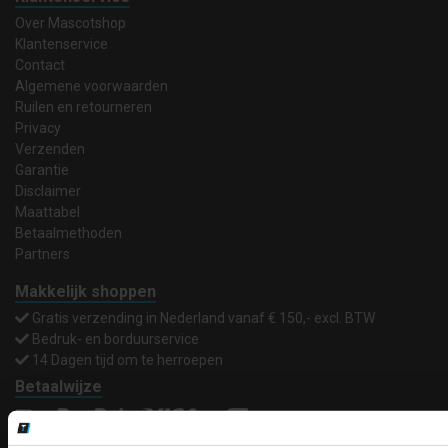
Over Mascotshop
Klantenservice
Contact
Algemene voorwaarden
Ruilen en retourneren
Privacy
Verzenden
Garantie
Disclaimer
Maattabel
Betaalmethoden
Partners
Makkelijk shoppen
Gratis verzending in Nederland vanaf € 150,- excl. BTW
Bedruk- en borduurservice
14 Dagen tijd om te herroepen
Betaalwijze