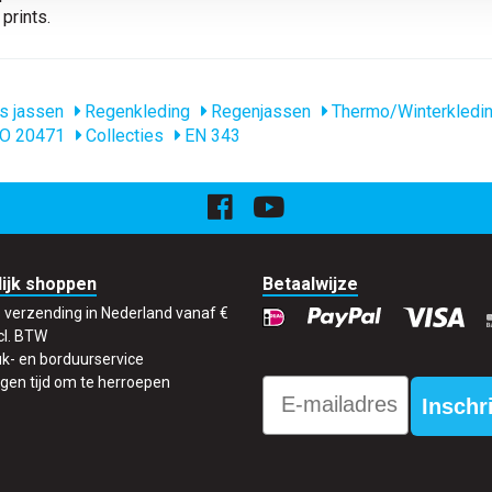
prints.
s jassen
Regenkleding
Regenjassen
Thermo/Winterkledi
O 20471
Collecties
EN 343
ijk shoppen
Betaalwijze
s verzending in Nederland vanaf €
cl. BTW
k- en borduurservice
gen tijd om te herroepen
Email
Inschr