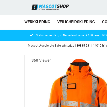
WERKKLEDING
VEILIGHEIDSKLEDING
CO
Gratis verzending in Nederland vanaf € 150,- excl. BT
Mascot Accelerate Safe Winterjas | 19335-231 | 14010-hi-