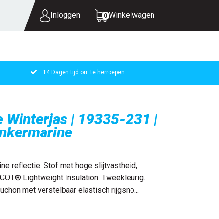
Inloggen
Winkelwagen
0
14 Dagen tijd om te herroepen
UW WINKELWAGEN IS LEEG.
VUL HEM MET PRODUCTEN.
 Winterjas | 19335-231 |
onkermarine
ne reflectie. Stof met hoge slijtvastheid,
OT® Lightweight Insulation. Tweekleurig.
on met verstelbaar elastisch rijgsno...