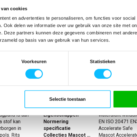
 van cookies
Verwachte bezorgdag:
12-08-20
ent en advertenties te personaliseren, om functies voor social
Niet zeker wat jou maat is?
Bekijk maattabe
. Ook delen we informatie over uw gebruik van onze site met on
e. Deze partners kunnen deze gegevens combineren met andere i
erzameld op basis van uw gebruik van hun services.
SPECIFICATIES
lectie. Stof met
Artikelnummer
-
Voorkeuren
Statistieken
. Met
EAN nummer
-
g. Getapede
Model
19335
elbaar
Materiaal
100% polyester
indvanger.
nl_normeringen
EN 343 EN ISO 2
netmateriaal.
nl_materiaal
Polyester
Selectie toestaan
hte rits.
nl_eigenschappen
Waterdicht Windd
Ribstof aan de
Producttype
Winterjas
rugpand is aan
Eigenschappen
waterdicht windd
a stof kan
Normering
EN ISO 20471 EN
rborgen in
specificatie
Accelerate Safe
pols. Rits
Collecties Mascot Safe
Mascot Accelerat