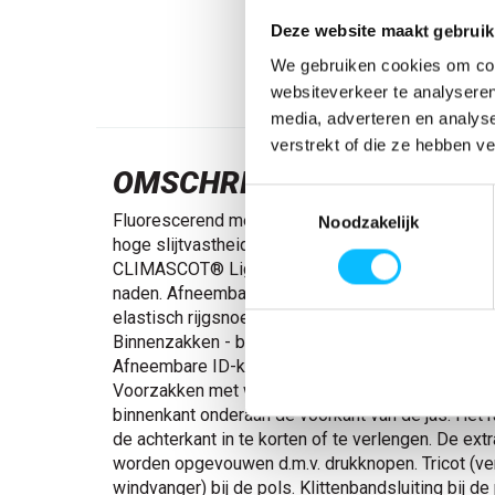
Deze website maakt gebruik
We gebruiken cookies om cont
websiteverkeer te analyseren
media, adverteren en analys
verstrekt of die ze hebben v
OMSCHRIJVING
Toestemmingsselectie
Fluorescerend met rechte, verticale en schuine ref
Noodzakelijk
hoge slijtvastheid, ademend, wind- en waterdicht
CLIMASCOT® Lightweight Insulation. Tweekleuri
naden. Afneembare gevoerde capuchon met verst
elastisch rijgsnoer. Sluiting met rits en dubbele w
Binnenzakken - beide met ritssluiting en één van 
Afneembare ID-kaarthouder. Borstzak met waterdic
Voorzakken met waterdichte ritsen. Hoge kraag. 
binnenkant onderaan de voorkant van de jas. Het 
de achterkant in te korten of te verlengen. De extr
worden opgevouwen d.m.v. drukknopen. Tricot (ve
windvanger) bij de pols. Klittenbandsluiting bij de 