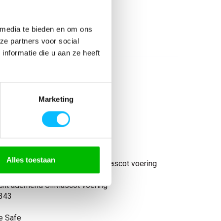
26
 media te bieden en om ons
l
ze partners voor social
nformatie die u aan ze heeft
Marketing
0471
Alles toestaan
icht Ademend Reflecterend CliMascot voering
icht ademend CliMascot voering
343
e Safe