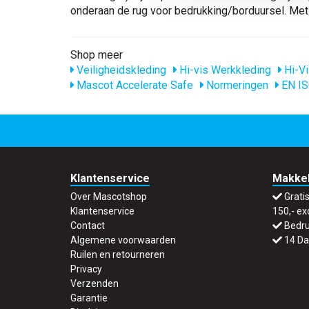
onderaan de rug voor bedrukking/borduursel. Met 
Shop meer
Veiligheidskleding
Hi-vis Werkkleding
Hi-Vi
Mascot Accelerate Safe
Normeringen
EN IS
Klantenservice
Makkel
Over Mascotshop
Grati
Klantenservice
150,- ex
Contact
Bedru
Algemene voorwaarden
14 Da
Ruilen en retourneren
Privacy
Verzenden
Garantie