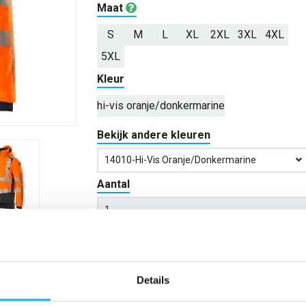
Maat
S
M
L
XL
2XL
3XL
4XL
5XL
Kleur
hi-vis oranje/donkermarine
Bekijk andere kleuren
14010-Hi-Vis Oranje/donkermarine
Aantal
*Gratis verzending vanaf €150,- exclusief BTW
Details
Kies kleur/maat