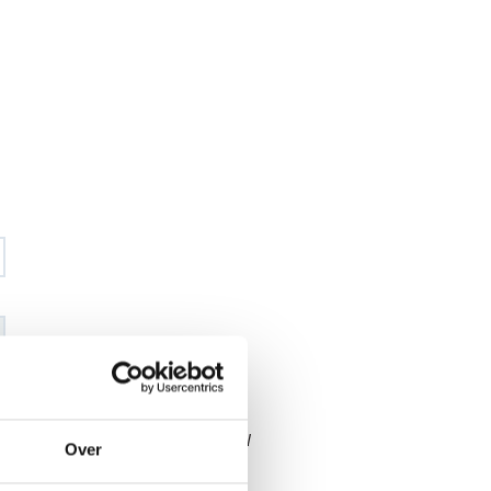
€ 206
,45
€ 242
,89
excl BTW
Over
€ 249
,80
€ 293
,90
incl BTW