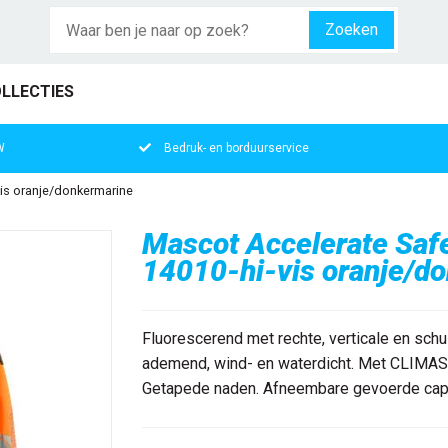
Zoeken
LLECTIES
W
Bedruk- en borduurservice
vis oranje/donkermarine
Mascot Accelerate Safe
14010-hi-vis oranje/d
Fluorescerend met rechte, verticale en schui
ademend, wind- en waterdicht. Met CLIMASC
Getapede naden. Afneembare gevoerde capuch