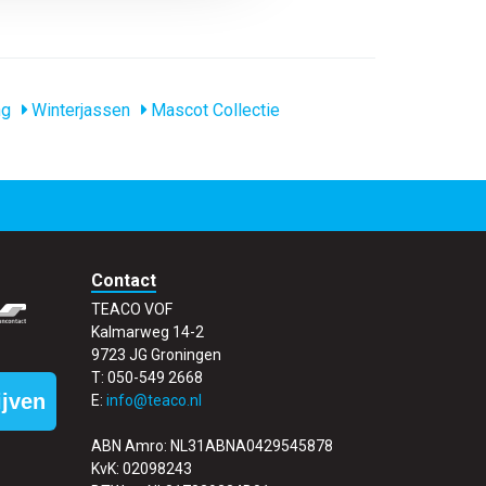
ng
Winterjassen
Mascot Collectie
Contact
TEACO VOF
Kalmarweg 14-2
9723 JG Groningen
T: 050-549 2668
ijven
E:
info@teaco.nl
ABN Amro: NL31ABNA0429545878
KvK: 02098243