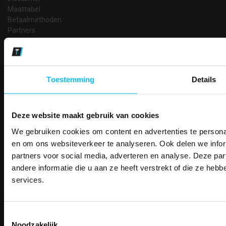
Maattabel
Betaalmethoden
Partners
Makkelijk shoppen
Gratis verzending in Nederland vanaf € 150,- excl. BTW
Bedruk- en borduurservice
Toestemming
Details
14 Dagen tijd om te herroepen
Betaalwijze
Deze website maakt gebruik van cookies
We gebruiken cookies om content en advertenties te personal
PAK DIRE
Email
ONTVANG DIR
en om ons websiteverkeer te analyseren. Ook delen we infor
Inschrijven
KORTI
partners voor social media, adverteren en analyse. Deze p
KORTING OP U
andere informatie die u aan ze heeft verstrekt of die ze he
BESTELLI
services.
Contact
Bestel je binnenkort w
Schrijf u in voor onze nieuwsbrie
veiligheidsschoenen 
TEACO VOF
kortingscode per e-mail. Blijf op de 
Toestemmingsselectie
Kalmarweg 14-2
Meld je aan voor onze nieuws
werkkleding, exclusieve aanbiedi
Noodzakelijk
direct
5% korting
op je
eer
9723 JG Groningen