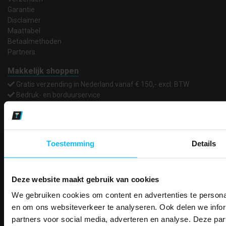
Garantie
Disclaimer
Maattabel
Betaalmethoden
Partners
Makkelijk shoppen
Gratis verzending in Nederland vanaf € 150,- excl. BTW
Bedruk- en borduurservice
14 Dagen tijd om te herroepen
Betaalwijze
Toestemming
Details
Email
Inschrijven
Deze website maakt gebruik van cookies
We gebruiken cookies om content en advertenties te personal
PAK DIRE
ONTVANG DIR
en om ons websiteverkeer te analyseren. Ook delen we infor
Contact
KORTI
partners voor social media, adverteren en analyse. Deze p