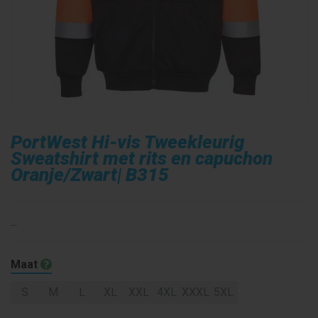
PortWest Hi-vis Tweekleurig
Sweatshirt met rits en capuchon
Oranje/Zwart| B315
...
Maat
S
M
L
XL
XXL
4XL
XXXL
5XL