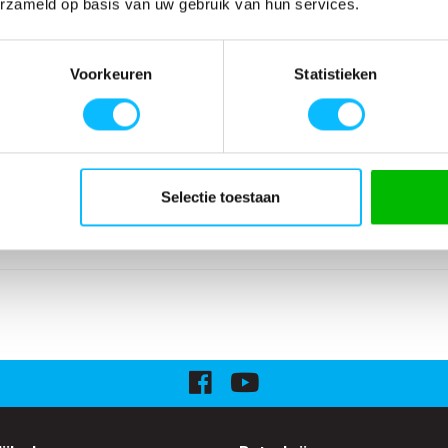
erzameld op basis van uw gebruik van hun services.
SPECIFICATIES
Artikelnummer
-
Voorkeuren
Statistieken
EAN nummer
-
Model
B315
Merk
PortWest
Materiaal
65% Polyester 3
Eigenschappen
signalisatie
Selectie toestaan
Normering
EN ISO 20471
gewicht
300g