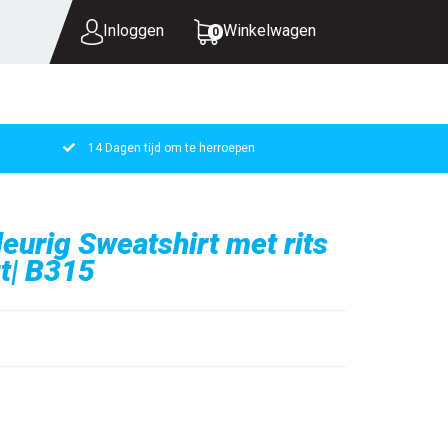
Inloggen
Winkelwagen
0
14 Dagen tijd om te herroepen
UW WINKELWAGEN IS LEEG.
VUL HEM MET PRODUCTEN.
eurig Sweatshirt met rits
t| B315