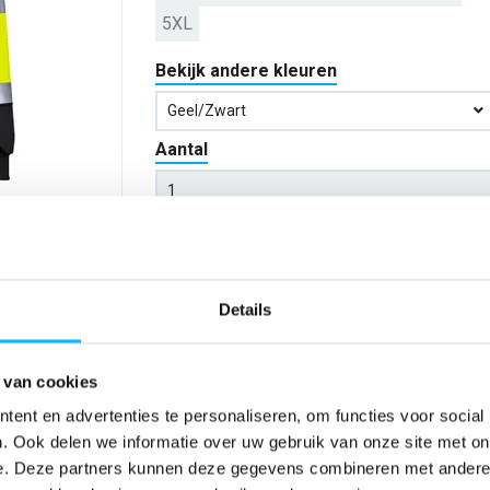
5XL
Bekijk andere kleuren
Geel/zwart
Aantal
*Gratis verzending vanaf €150,- exclusief BTW
Details
Kies kleur/maat
Verwachte bezorgdag:
13-08-20
 van cookies
ent en advertenties te personaliseren, om functies voor social
Niet zeker wat jou maat is?
Bekijk maattabe
. Ook delen we informatie over uw gebruik van onze site met on
e. Deze partners kunnen deze gegevens combineren met andere i