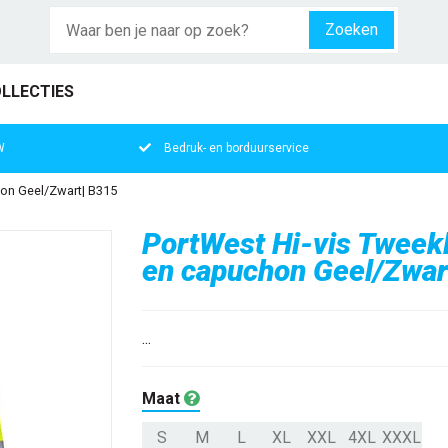
Zoeken
LLECTIES
W
Bedruk- en borduurservice
hon Geel/Zwart| B315
PortWest Hi-vis Tweekl
en capuchon Geel/Zwar
...
Maat
S
M
L
XL
XXL
4XL
XXXL