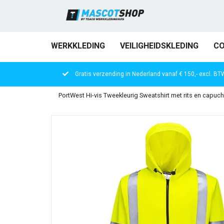
WERKKLEDING
VEILIGHEIDSKLEDING
CO
Gratis verzending in Nederland vanaf € 150,- excl. BT
PortWest Hi-vis Tweekleurig Sweatshirt met rits en capuc