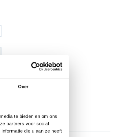
€ 46
,45
€ 58
,07
excl BTW
Over
€ 56
,21
€ 70
,26
incl BTW
26
 media te bieden en om ons
l
ze partners voor social
nformatie die u aan ze heeft