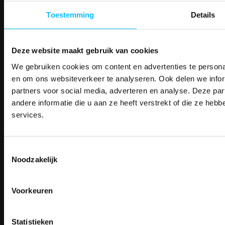
Bedruk- en borduurservice
14 Dagen tijd om te herroepen
Toestemming
Details
Betaalwijze
Deze website maakt gebruik van cookies
We gebruiken cookies om content en advertenties te personal
PAK DIRE
Email
ONTVANG DIR
en om ons websiteverkeer te analyseren. Ook delen we infor
Inschrijven
KORTI
partners voor social media, adverteren en analyse. Deze p
KORTING OP U
andere informatie die u aan ze heeft verstrekt of die ze he
BESTELLI
services.
Contact
Bestel je binnenkort w
Schrijf u in voor onze nieuwsbrie
veiligheidsschoenen 
TEACO VOF
kortingscode per e-mail. Blijf op de 
Kalmarweg 14-2
Toestemmingsselectie
Meld je aan voor onze nieuws
werkkleding, exclusieve aanbiedi
9723 JG Groningen
Noodzakelijk
direct
5% korting
op je
eer
professionals.
T: 050-549 2668
E:
info@teaco.nl
Email
Meer dan
15 jaar specialist
veiligheid.
Voorkeuren
ABN Amro: NL31ABNA0429545878
Inschrijven
KvK: 02098243
Email
BTW nr: NL817829234B01
Na inschrijving ontvangt u de kortingscode per
Statistieken