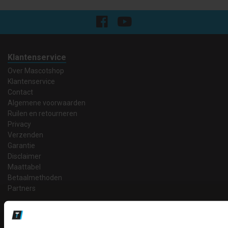
Klantenservice
Over Mascotshop
Klantenservice
Contact
Algemene voorwaarden
Ruilen en retourneren
Privacy
Verzenden
Garantie
Disclaimer
Maattabel
Betaalmethoden
Partners
Makkelijk shoppen
Gratis verzending in Nederland vanaf € 150,- excl. BTW