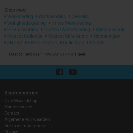
Shop meer
Werkkleding
Werkoveralls
Overalls
Veiligheidskleding
Hi-vis Werkkleding
Hi-Vis overalls
Thermo/Winterkleding
Winteroveralls
Mascot Collectie
Mascot Safe Arctic
Normeringen
EN 342
EN ISO 20471
Collecties
EN 343
Mascot Tombos | 11119-880 | 017-hi-vis geel
Klantenservice
Over Mascotshop
Klantenservice
Contact
Algemene voorwaarden
Ruilen en retourneren
Privacy