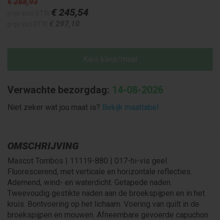
€ 288
,93
€ 245
,54
prijs excl BTW
€ 297
,10
prijs incl BTW
Kies kleur/maat
Verwachte bezorgdag:
14-08-2026
Niet zeker wat jou maat is?
Bekijk maattabel
OMSCHRIJVING
Mascot Tombos | 11119-880 | 017-hi-vis geel
Fluorescerend, met verticale en horizontale reflecties.
Ademend, wind- en waterdicht. Getapede naden.
Tweevoudig gestikte naden aan de broekspijpen en in het
kruis. Bontvoering op het lichaam. Voering van quilt in de
broekspijpen en mouwen. Afneembare gevoerde capuchon