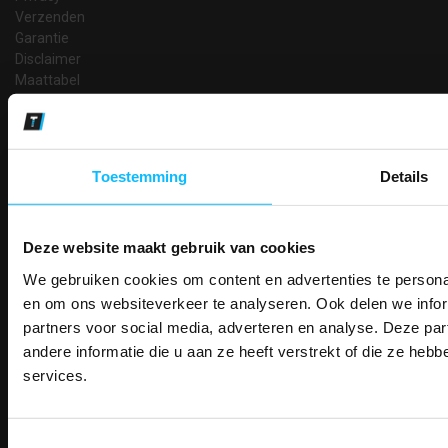
Verzenden
Garantie
Disclaimer
Maattabel
Betaalmethoden
Partners
Makkelijk shoppen
Toestemming
Details
Gratis verzending in Nederland vanaf € 150,- excl. BTW
Bedruk- en borduurservice
14 Dagen tijd om te herroepen
Deze website maakt gebruik van cookies
Betaalwijze
We gebruiken cookies om content en advertenties te personal
PAK DIRE
ONTVANG DIR
en om ons websiteverkeer te analyseren. Ook delen we infor
KORTI
partners voor social media, adverteren en analyse. Deze p
KORTING OP U
Email
andere informatie die u aan ze heeft verstrekt of die ze he
BESTELLI
Inschrijven
services.
Bestel je binnenkort w
Schrijf u in voor onze nieuwsbrie
veiligheidsschoenen 
kortingscode per e-mail. Blijf op de 
Contact
Toestemmingsselectie
Meld je aan voor onze nieuws