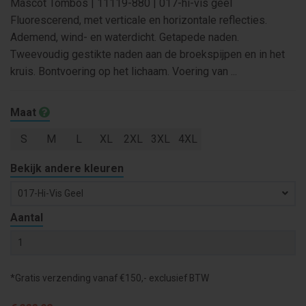
Mascot Tombos | 11119-880 | 017-hi-vis geel
Fluorescerend, met verticale en horizontale reflecties.
Ademend, wind- en waterdicht. Getapede naden.
Tweevoudig gestikte naden aan de broekspijpen en in het
kruis. Bontvoering op het lichaam. Voering van ...
Maat
S
M
L
XL
2XL
3XL
4XL
Bekijk andere kleuren
017-Hi-Vis Geel
Aantal
*Gratis verzending vanaf €150,- exclusief BTW