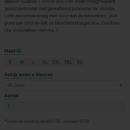
Mascot Sudbury | 13515-905 | 09-zwart Hoogfrequent
gelast polyester met gewatteerd polyester ter isolatie.
Licht gevormde kraag met tricot aan de binnenkant, sluit
goed aan rond de nek en beschermd tegen kou. Deelbare
rits. Voorzakken met rits. V...
Maat
S
M
L
XL
2XL
3XL
XS
Bekijk andere kleuren
09-Zwart
Aantal
*Gratis verzending vanaf €150,- exclusief BTW