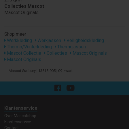
Collecties Mascot
Mascot Originals
Shop meer
Werkkleding
Werkjassen
Veiligheidskleding
Thermo/Winterkleding
Thermojassen
Mascot Collectie
Collecties
Mascot Originals
Mascot Originals
Mascot Sudbury | 13515-905 | 09-zwart
Klantenservice
Over Mascotshop
Klantenservice
Contact