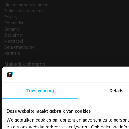
Algemene voorwaarden
Ruilen en retourneren
Privacy
Verzenden
Garantie
Disclaimer
Maattabel
Betaalmethoden
Partners
Makkelijk shoppen
Gratis verzending in Nederland vanaf € 150,- excl. BTW
Bedruk- en borduurservice
14 Dagen tijd om te herroepen
Toestemming
Details
Betaalwijze
Deze website maakt gebruik van cookies
Email
We gebruiken cookies om content en advertenties te personal
PAK DIRE
Inschrijven
en om ons websiteverkeer te analyseren. Ook delen we infor