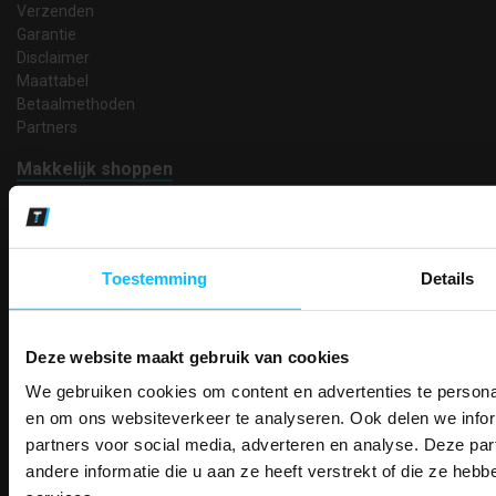
Verzenden
Garantie
Disclaimer
Maattabel
Betaalmethoden
Partners
Makkelijk shoppen
Gratis verzending in Nederland vanaf € 150,- excl. BTW
Bedruk- en borduurservice
14 Dagen tijd om te herroepen
Betaalwijze
Toestemming
Details
Deze website maakt gebruik van cookies
Email
We gebruiken cookies om content en advertenties te personal
Inschrijven
PAK DIRE
ONTVANG DIR
en om ons websiteverkeer te analyseren. Ook delen we infor
KORTI
partners voor social media, adverteren en analyse. Deze p
KORTING OP U
andere informatie die u aan ze heeft verstrekt of die ze he
Contact
BESTELLI