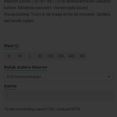
Mascot Soroni | 50181-861 | 018-donkerantraciet Gekamd
katoen. Moderne pasvorm. Verstevigde boord.
Knoopsluiting. Tricot in de kraag en bij de mouwen. Splitjes
aan beide zijden.
...
Maat
S
M
L
XL
2XL
3XL
4XL
XS
Bekijk andere kleuren
018-Donkerantraciet
Aantal
*Gratis verzending vanaf €150,- exclusief BTW