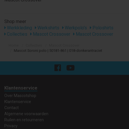
Shop meer
Werkkleding
Werkshirts
Werkpolo's
Poloshirts
Collecties
Mascot Crossover
Mascot Crossover
Home
Collecties
Mascot Crossover
Mascot Soroni polo | 50181-861 | 018-donkerantraciet
Klantenservice
Over Mascotshop
Klantenservice
Contact
Algemene voorwaarden
Ruilen en retourneren
Privacy