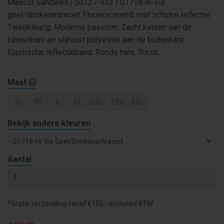
Mascot Sandwell | 50127-933 | 01718-hi-vis
geel/donkerantraciet Fluorescerend, met schuine reflectie.
Tweekleurig. Moderne pasvorm. Zacht katoen aan de
binnenkant en slijtvast polyester aan de buitenkant.
Elastische reflectieband. Ronde hals. Tricot...
Maat
S
M
L
XL
2XL
3XL
4XL
Bekijk andere kleuren
01718-Hi-Vis Geel/donkerantraciet
Aantal
*Gratis verzending vanaf €150,- exclusief BTW