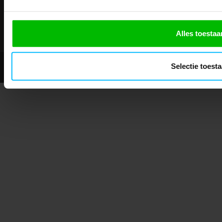
Showroom geopend op afspraak
Alles toestaa
Selectie toest
© 2026 - Mascotshop.