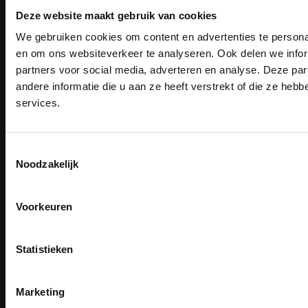
Betaalwijze
Deze website maakt gebruik van cookies
We gebruiken cookies om content en advertenties te personal
PAK DIRE
ONTVANG DIR
en om ons websiteverkeer te analyseren. Ook delen we infor
Email
KORTI
partners voor social media, adverteren en analyse. Deze p
KORTING OP U
Inschrijven
andere informatie die u aan ze heeft verstrekt of die ze he
BESTELLI
services.
Bestel je binnenkort w
Schrijf u in voor onze nieuwsbrie
veiligheidsschoenen 
Contact
kortingscode per e-mail. Blijf op de 
TEACO VOF
Toestemmingsselectie
Meld je aan voor onze nieuws
werkkleding, exclusieve aanbiedi
Kalmarweg 14-2
Noodzakelijk
direct
5% korting
op je
eer
professionals.
9723 JG Groningen
Email
Meer dan
15 jaar specialist
T: 050-549 2668
veiligheid.
Voorkeuren
E:
info@teaco.nl
Inschrijven
Email
ABN Amro: NL31ABNA0429545878
Na inschrijving ontvangt u de kortingscode per
Statistieken
KvK: 02098243
moment uitschrijven
BTW nr: NL817829234B01
CLAIM MIJN 5% 
Nee, bedankt
Marketing
Telefonisch bereikbaar:
ma-vr 9.30-13.00 uur