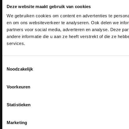
Deze website maakt gebruik van cookies
We gebruiken cookies om content en advertenties te personal
PAK DIRE
Email
Inschrijven
ONTVANG DIR
en om ons websiteverkeer te analyseren. Ook delen we infor
KORTI
partners voor social media, adverteren en analyse. Deze p
KORTING OP U
andere informatie die u aan ze heeft verstrekt of die ze he
BESTELLI
services.
Contact
Bestel je binnenkort w
TEACO VOF
Schrijf u in voor onze nieuwsbrie
veiligheidsschoenen 
Kalmarweg 14-2
kortingscode per e-mail. Blijf op de 
Toestemmingsselectie
Meld je aan voor onze nieuws
9723 JG Groningen
werkkleding, exclusieve aanbiedi
Noodzakelijk
direct
5% korting
op je
eer
professionals.
T: 050-549 2668
E:
info@teaco.nl
Email
Meer dan
15 jaar specialist
veiligheid.
Voorkeuren
ABN Amro: NL31ABNA0429545878
Inschrijven
KvK: 02098243
Email
BTW nr: NL817829234B01
Na inschrijving ontvangt u de kortingscode per
Statistieken
moment uitschrijven
Telefonisch bereikbaar:
CLAIM MIJN 5% 
ma-vr 9.30-13.00 uur
Nee, bedankt
Marketing