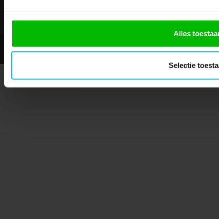
Showroom geopend op afspraak
Alles toestaa
© 2026 - Mascotshop.
Selectie toest