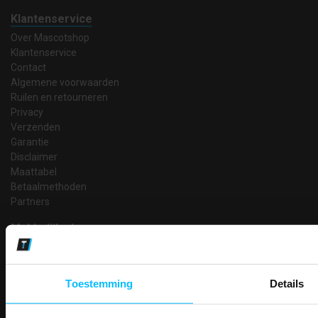
Klantenservice
Over Mascotshop
Klantenservice
Contact
Algemene voorwaarden
Ruilen en retourneren
Privacy
Verzenden
Garantie
Disclaimer
Maattabel
Betaalmethoden
Partners
Makkelijk shoppen
Gratis verzending in Nederland vanaf € 150,- excl. BTW
Bedruk- en borduurservice
14 Dagen tijd om te herroepen
Toestemming
Details
Betaalwijze