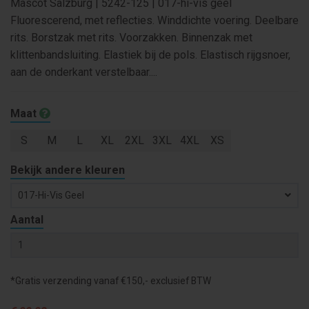
Mascot Salzburg | 5242-125 | 017-hi-vis geel
Fluorescerend, met reflecties. Winddichte voering. Deelbare
rits. Borstzak met rits. Voorzakken. Binnenzak met
klittenbandsluiting. Elastiek bij de pols. Elastisch rijgsnoer,
aan de onderkant verstelbaar....
Maat
S
M
L
XL
2XL
3XL
4XL
XS
Bekijk andere kleuren
017-Hi-Vis Geel
Aantal
*Gratis verzending vanaf €150,- exclusief BTW