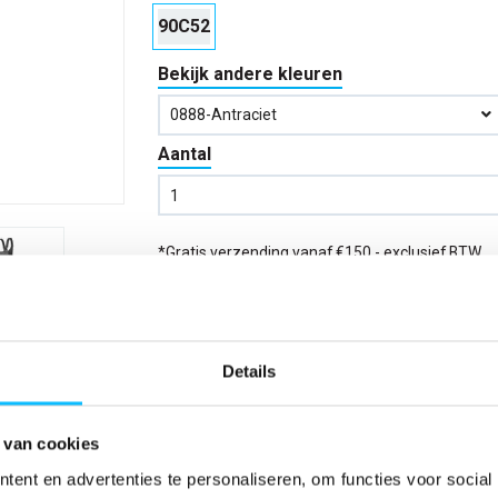
90C52
Bekijk andere kleuren
0888-Antraciet
Aantal
*Gratis verzending vanaf €150,- exclusief BTW
Bestellen
Details
Verwachte bezorgdag:
14-08-20
Niet zeker wat jou maat is?
Bekijk maattabe
 van cookies
ent en advertenties te personaliseren, om functies voor social