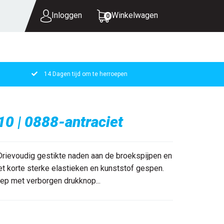
Inloggen
Winkelwagen
0
14 Dagen tijd om te herroepen
UW WINKELWAGEN IS LEEG.
VUL HEM MET PRODUCTEN.
0 | 0888-antraciet
Drievoudig gestikte naden aan de broekspijpen en
t korte sterke elastieken en kunststof gespen.
ep met verborgen drukknop...