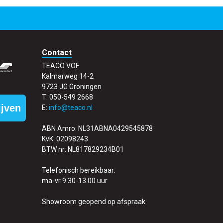
Contact
TEACO VOF
Kalmarweg 14-2
9723 JG Groningen
T: 050-549 2668
ijven
E:
info@teaco.nl
ABN Amro: NL31ABNA0429545878
KvK: 02098243
BTW nr: NL817829234B01
Telefonisch bereikbaar:
ma-vr 9.30-13.00 uur
Showroom geopend op afspraak