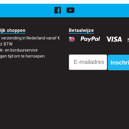
ijk shoppen
Betaalwijze
s verzending in Nederland vanaf €
cl. BTW
k- en borduurservice
gen tijd om te herroepen
Email
Inschr