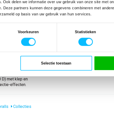
. Ook delen we informatie over uw gebruik van onze site met on
SPECIFICATIES
e. Deze partners kunnen deze gegevens combineren met andere i
erzameld op basis van uw gebruik van hun services.
udig gestikte
Artikelnummer
08269-010-888-
lbare
EAN nummer
5707209655967
kunststof
Model
8269-10
Voorkeuren
Statistieken
n klep met
Merk
Mascot
luiting.
Materiaal
65% polyester/35
oekspijpen.
nl_materiaal
Polyester Katoen
terking, klep en
Producttype
Amerikaanse over
nzak met
Levertijd
1-5 werkdagen
foonzak op de
gewicht
310 g/m
Selectie toestaan
ing. Duimstokzak
rstelbare
D) met klep en
ectie-effecten.
ralls
Collecties