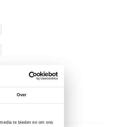
€ 99
,34
€ 116
,94
excl BTW
€ 120
,20
€ 141
,50
incl BTW
Over
26
l
 media te bieden en om ons