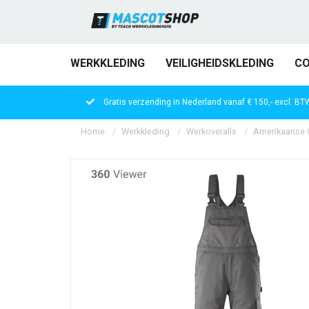
WERKKLEDING
VEILIGHEIDSKLEDING
CO
Gratis verzending in Nederland vanaf € 150,- excl. BT
Home
Werkkleding
Werkoveralls
Amerikaanse O