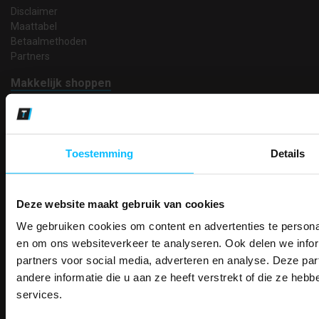
Disclaimer
Maattabel
Betaalmethoden
Partners
Makkelijk shoppen
Gratis verzending in Nederland vanaf € 150,- excl. BTW
Bedruk- en borduurservice
14 Dagen tijd om te herroepen
Betaalwijze
Toestemming
Details
Deze website maakt gebruik van cookies
Email
We gebruiken cookies om content en advertenties te personal
Inschrijven
PAK DIRE
ONTVANG DIR
en om ons websiteverkeer te analyseren. Ook delen we infor
KORTI
partners voor social media, adverteren en analyse. Deze p
KORTING OP U
andere informatie die u aan ze heeft verstrekt of die ze he
Contact
BESTELLI
services.
TEACO VOF
Bestel je binnenkort w
Kalmarweg 14-2