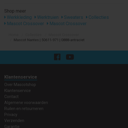
Shop meer
Werkkleding
Werktruien
Sweaters
Collecties
Mascot Crossover
Mascot Crossover
Home
Collecties
Mascot Crossover
Mascot Nantes | 50611-971 | 0888-antraciet
Klantenservice
Over Mascotshop
Klantenservice
Contact
Algemene voorwaarden
Ruilen en retourneren
Privacy
Verzenden
Garantie