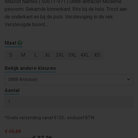
Mascot Nantes | 50611-971 | 0888-antraciet Moderne
pasvorm. Gekamde binnenkant. Rits bij de hals. Tricot aan
de onderkant en bij de pols. Versteviging in de nek.
Verstevigde boord....
Maat
S
M
L
XL
2XL
3XL
4XL
XS
Bekijk andere kleuren
0888-Antraciet
Aantal
*Gratis verzending vanaf €150,- exclusief BTW
€ 43
,88
€ 37
,36