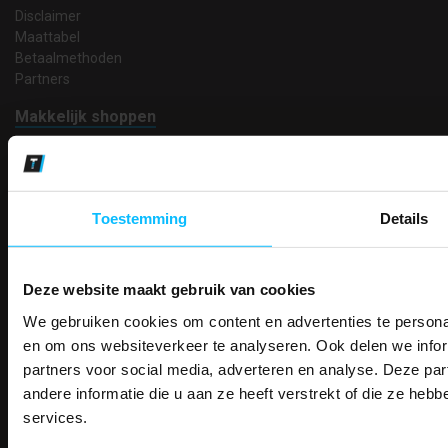
Disclaimer
Maattabel
Betaalmethoden
Partners
Makkelijk shoppen
Gratis verzending in Nederland vanaf € 150,- excl. BTW
Bedruk- en borduurservice
14 Dagen tijd om te herroepen
Betaalwijze
Toestemming
Details
Deze website maakt gebruik van cookies
Email
Inschrijven
We gebruiken cookies om content en advertenties te personal
PAK DIRE
ONTVANG DIR
en om ons websiteverkeer te analyseren. Ook delen we infor
KORTI
partners voor social media, adverteren en analyse. Deze p
KORTING OP U
andere informatie die u aan ze heeft verstrekt of die ze he
Contact
BESTELLI
services.
TEACO VOF
Bestel je binnenkort w
Kalmarweg 14-2