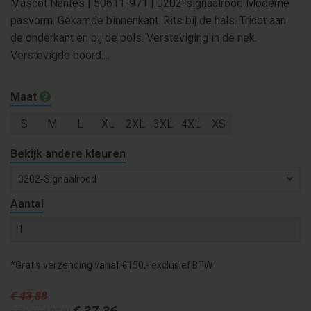
Mascot Nantes | 50611-971 | 0202-signaalrood Moderne
pasvorm. Gekamde binnenkant. Rits bij de hals. Tricot aan
de onderkant en bij de pols. Versteviging in de nek.
Verstevigde boord....
Maat
S
M
L
XL
2XL
3XL
4XL
XS
Bekijk andere kleuren
0202-Signaalrood
Aantal
*Gratis verzending vanaf €150,- exclusief BTW
€ 43
,88
€ 37
,36