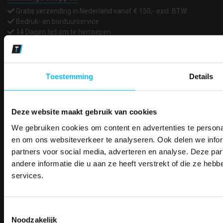
Gratis verzending in Nederland vanaf € 150,- excl. BTW
Bedruk- en borduurservice
14 Dagen tijd om te herroepen
Betaalwijze
Toestemming
Details
Email
Inschrijven
Deze website maakt gebruik van cookies
We gebruiken cookies om content en advertenties te personal
PAK DIRE
Contact
ONTVANG DIR
en om ons websiteverkeer te analyseren. Ook delen we infor
KORTI
TEACO VOF
partners voor social media, adverteren en analyse. Deze p
KORTING OP U
Kalmarweg 14-2
andere informatie die u aan ze heeft verstrekt of die ze he
BESTELLI
9723 JG Groningen
services.
T: 050-549 2668
Bestel je binnenkort w
Schrijf u in voor onze nieuwsbrie
E:
info@teaco.nl
veiligheidsschoenen 
kortingscode per e-mail. Blijf op de 
Toestemmingsselectie
Meld je aan voor onze nieuws
werkkleding, exclusieve aanbiedi
ABN Amro: NL31ABNA0429545878
Noodzakelijk
direct
5% korting
op je
eer
professionals.