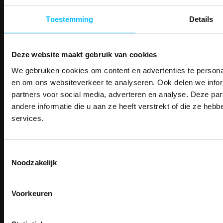
Makkelijk shoppen
Gratis verzending in Nederland vanaf € 150,- excl. BTW
Toestemming
Details
Bedruk- en borduurservice
14 Dagen tijd om te herroepen
Betaalwijze
Deze website maakt gebruik van cookies
We gebruiken cookies om content en advertenties te personal
PAK DIRE
ONTVANG DIR
en om ons websiteverkeer te analyseren. Ook delen we infor
KORTI
partners voor social media, adverteren en analyse. Deze p
Email
KORTING OP U
Inschrijven
andere informatie die u aan ze heeft verstrekt of die ze he
BESTELLI
services.
Bestel je binnenkort w
Schrijf u in voor onze nieuwsbrie
veiligheidsschoenen 
Contact
kortingscode per e-mail. Blijf op de 
Toestemmingsselectie
Meld je aan voor onze nieuws
werkkleding, exclusieve aanbiedi
TEACO VOF
Noodzakelijk
direct
5% korting
op je
eer
professionals.
Kalmarweg 14-2
9723 JG Groningen
Email
Meer dan
15 jaar specialist
T: 050-549 2668
veiligheid.
Voorkeuren
E:
info@teaco.nl
Inschrijven
Email
ABN Amro: NL31ABNA0429545878
Na inschrijving ontvangt u de kortingscode per