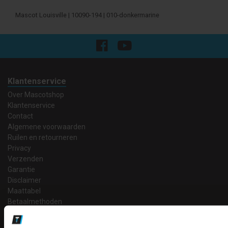
Mascot Louisville | 10090-194 | 010-donkermarine
Klantenservice
Over Mascotshop
Klantenservice
Contact
Algemene voorwaarden
Ruilen en retourneren
Privacy
Verzenden
Garantie
Disclaimer
Maattabel
Betaalmethoden
Partners