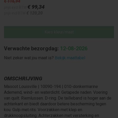
€ 116
,94
€ 99
,34
prijs excl BTW
€ 120
,20
prijs incl BTW
Kies kleur/maat
Verwachte bezorgdag:
12-08-2026
Niet zeker wat jou maat is?
Bekijk maattabel
OMSCHRIJVING
Mascot Louisville | 10090-194 | 010-donkermarine
Ademend, wind- en waterdicht. Getapede naden. Voering
van quilt. Riemlussen. D-ring. De tailleband is hoger aan de
achterkant en biedt daardoor betere bescherming tegen
kou. Gulp met rits. Voorzakken met klep en
drukknoopsluiting. Achterzakken met versterking en