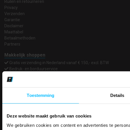
Ruilen en retourneren
Privacy
Verzenden
Garantie
Disclaimer
Maattabel
Betaalmethoden
Partners
Makkelijk shoppen
Gratis verzending in Nederland vanaf € 150,- excl. BTW
Bedruk- en borduurservice
14 Dagen tijd om te herroepen
Betaalwijze
Toestemming
Details
Email
Inschrijven
Deze website maakt gebruik van cookies
We gebruiken cookies om content en advertenties te personal