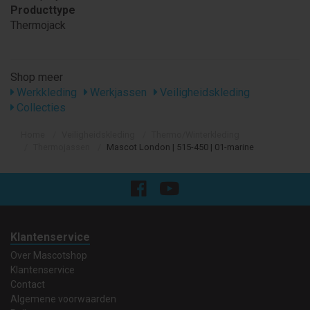
Producttype
Thermojack
Shop meer
Werkkleding
Werkjassen
Veiligheidskleding
Collecties
Home
Veiligheidskleding
Thermo/Winterkleding
Thermojassen
Mascot London | 515-450 | 01-marine
Klantenservice
Over Mascotshop
Klantenservice
Contact
Algemene voorwaarden