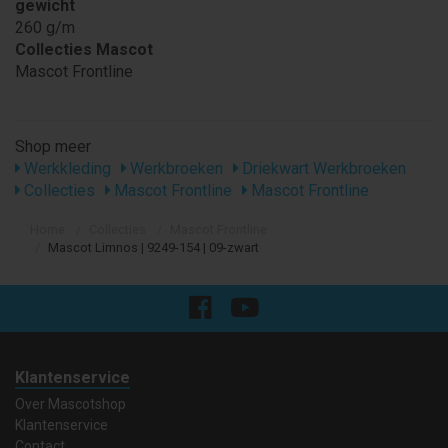
gewicht
260 g/m
Collecties Mascot
Mascot Frontline
Shop meer
Werkkleding
Werkbroeken
Driekwart Werkbroeken
Collecties
Mascot Frontline
Mascot Frontline
Home
Collecties
Mascot Frontline
Mascot Limnos | 9249-154 | 09-zwart
Klantenservice
Over Mascotshop
Klantenservice
Contact