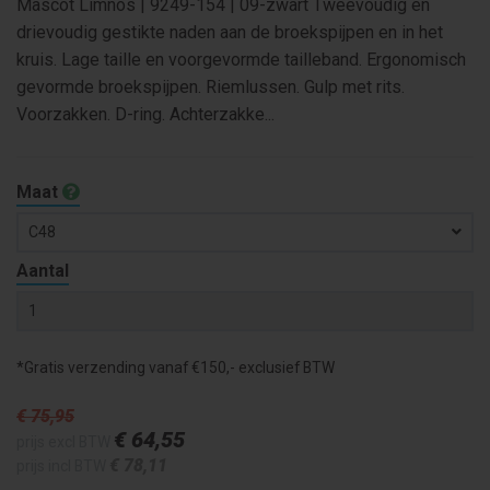
Mascot Limnos | 9249-154 | 09-zwart Tweevoudig en
drievoudig gestikte naden aan de broekspijpen en in het
kruis. Lage taille en voorgevormde tailleband. Ergonomisch
gevormde broekspijpen. Riemlussen. Gulp met rits.
Voorzakken. D-ring. Achterzakke...
Maat
C48
Aantal
*Gratis verzending vanaf €150,- exclusief BTW
€ 75
,95
€ 64
,55
prijs excl BTW
€ 78
,11
prijs incl BTW