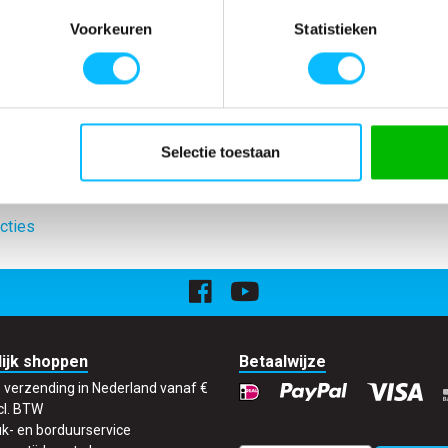
. Borstzak met
Model
592-880
Voorkeuren
Statistieken
et rits.
Merk
Mascot
rlus.
Materiaal
100% polyester
erkte
Producttype
Wintertuinbroek
ant onderaan de
Eigenschappen
reflecterend wate
Normering
EN ISO 20471 EN
Selectie toestaan
cties
ijk shoppen
Betaalwijze
s verzending in Nederland vanaf €
cl. BTW
k- en borduurservice