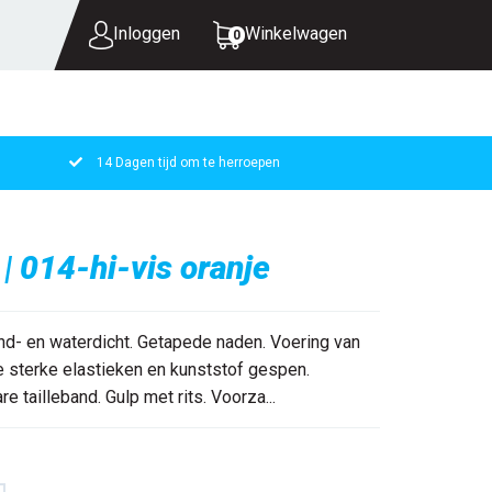
Inloggen
Winkelwagen
0
14 Dagen tijd om te herroepen
UW WINKELWAGEN IS LEEG.
VUL HEM MET PRODUCTEN.
| 014-hi-vis oranje
nd- en waterdicht. Getapede naden. Voering van
e sterke elastieken en kunststof gespen.
 tailleband. Gulp met rits. Voorza...