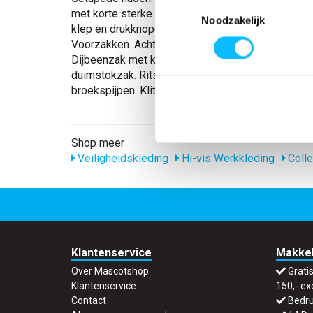
Toestemmingsselectie
met korte sterke elastieken en kunststof gespen
Noodzakelijk
klep en drukknopen. Verstelbare tailleband. Gulp m
Voorzakken. Achterzakken met versterking. Hame
Dijbeenzak met klep en klittenbandsluiting. Verst
duimstokzak. Rits met windvanger aan de buitenk
broekspijpen. Klittenbandsluiting bij de voet.
Shop meer
Veiligheidskleding
Hi-vis Werkkleding
Colle
Klantenservice
Makkel
Over Mascotshop
Grati
Klantenservice
150,- ex
Contact
Bedru