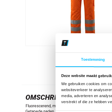
Toestemming
Deze website maakt gebruik
We gebruiken cookies om cont
websiteverkeer te analyseren
OMSCHRIJVING
media, adverteren en analys
verstrekt of die ze hebben v
Fluorescerend, met reflecties. Ademend, wind- en
Getapede naden. Voering van quilt. Verstelbare 