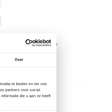
€ 158
,02
€ 185
,87
excl BTW
€ 191
,20
€ 224
,90
incl BTW
Over
26
l
 media te bieden en om ons
ze partners voor social
nformatie die u aan ze heeft