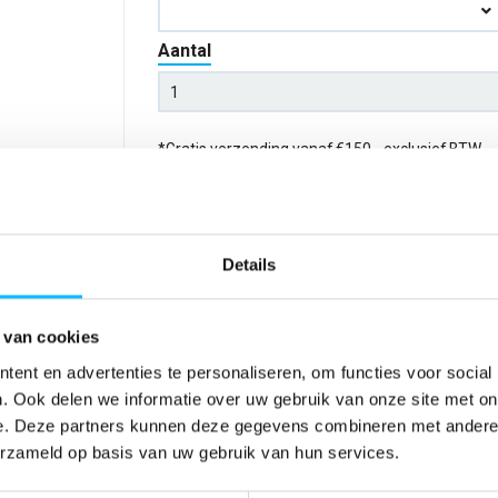
Aantal
*Gratis verzending vanaf €150,- exclusief BTW
Kies kleur/maat
Details
Verwachte bezorgdag:
12-08-20
Niet zeker wat jou maat is?
Bekijk maattabe
 van cookies
ent en advertenties te personaliseren, om functies voor social
. Ook delen we informatie over uw gebruik van onze site met on
SPECIFICATIES
e. Deze partners kunnen deze gegevens combineren met andere i
erzameld op basis van uw gebruik van hun services.
 waterdicht.
Artikelnummer
-
schouderbanden
EAN nummer
-