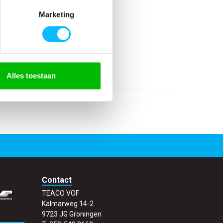
Marketing
rdicht winddicht
 343
Alles toestaan
Contact
TEACO VOF
Kalmarweg 14-2
9723 JG Groningen