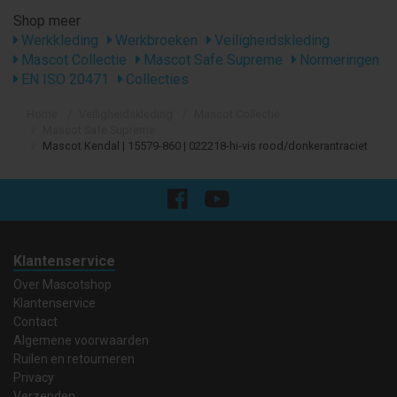
Shop meer
Werkkleding
Werkbroeken
Veiligheidskleding
Mascot Collectie
Mascot Safe Supreme
Normeringen
EN ISO 20471
Collecties
Home
Veiligheidskleding
Mascot Collectie
Mascot Safe Supreme
Mascot Kendal | 15579-860 | 022218-hi-vis rood/donkerantraciet
Klantenservice
Over Mascotshop
Klantenservice
Contact
Algemene voorwaarden
Ruilen en retourneren
Privacy
Verzenden