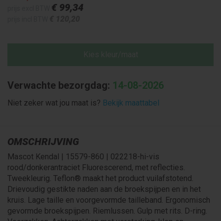
€ 99
,34
prijs excl BTW
€ 120
,20
prijs incl BTW
Kies kleur/maat
Verwachte bezorgdag:
14-08-2026
Niet zeker wat jou maat is?
Bekijk maattabel
OMSCHRIJVING
Mascot Kendal | 15579-860 | 022218-hi-vis
rood/donkerantraciet Fluorescerend, met reflecties.
Tweekleurig. Teflon® maakt het product vuilafstotend.
Drievoudig gestikte naden aan de broekspijpen en in het
kruis. Lage taille en voorgevormde tailleband. Ergonomisch
gevormde broekspijpen. Riemlussen. Gulp met rits. D-ring.