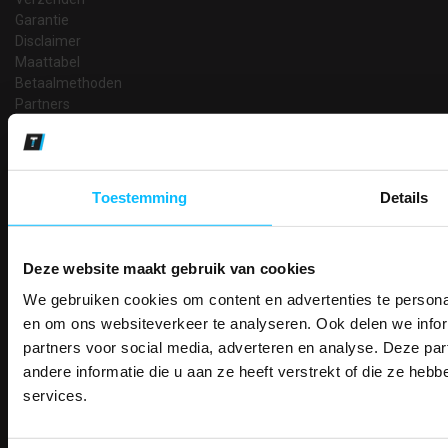
Garantie
Disclaimer
Maattabel
Betaalmethoden
Partners
Makkelijk shoppen
Gratis verzending in Nederland vanaf € 150,- excl. BTW
Bedruk- en borduurservice
Toestemming
Details
14 Dagen tijd om te herroepen
Betaalwijze
Deze website maakt gebruik van cookies
We gebruiken cookies om content en advertenties te personal
PAK DIRE
ONTVANG DIR
en om ons websiteverkeer te analyseren. Ook delen we infor
Email
KORTI
Inschrijven
partners voor social media, adverteren en analyse. Deze p
KORTING OP U
andere informatie die u aan ze heeft verstrekt of die ze he
BESTELLI
services.
Bestel je binnenkort w
Contact
Schrijf u in voor onze nieuwsbrie
veiligheidsschoenen 