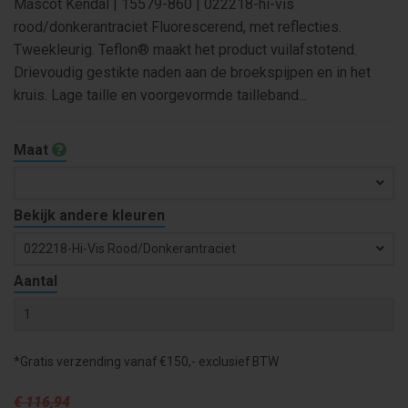
Mascot Kendal | 15579-860 | 022218-hi-vis
rood/donkerantraciet Fluorescerend, met reflecties.
Tweekleurig. Teflon® maakt het product vuilafstotend.
Drievoudig gestikte naden aan de broekspijpen en in het
kruis. Lage taille en voorgevormde tailleband...
Maat
Bekijk andere kleuren
022218-Hi-Vis Rood/donkerantraciet
Aantal
*Gratis verzending vanaf €150,- exclusief BTW
€ 116
,94