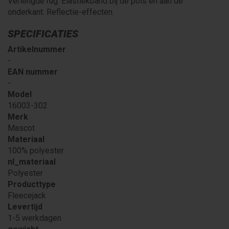
Verlengde rug. Elastiekband bij de pols en aan de
onderkant. Reflectie-effecten.
SPECIFICATIES
Artikelnummer
-
EAN nummer
-
Model
16003-302
Merk
Mascot
Materiaal
100% polyester
nl_materiaal
Polyester
Producttype
Fleecejack
Levertijd
1-5 werkdagen