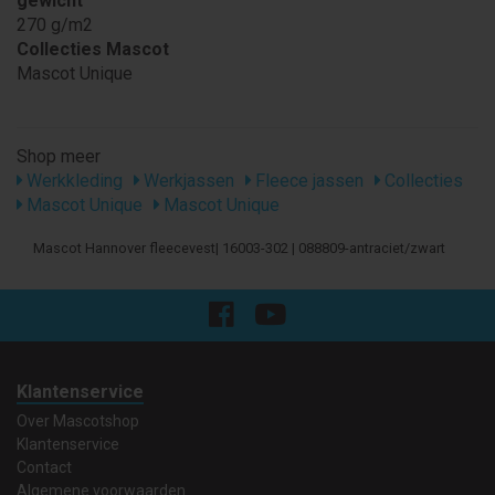
gewicht
270 g/m2
Collecties Mascot
Mascot Unique
Shop meer
Werkkleding
Werkjassen
Fleece jassen
Collecties
Mascot Unique
Mascot Unique
Mascot Hannover fleecevest| 16003-302 | 088809-antraciet/zwart
Klantenservice
Over Mascotshop
Klantenservice
Contact
Algemene voorwaarden