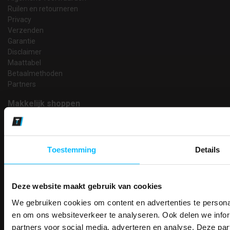
Ruilen en retourneren
Privacy
Verzenden
Garantie
Disclaimer
Maattabel
Betaalmethoden
Partners
Makkelijk shoppen
Gratis verzending in Nederland vanaf € 150,- excl. BTW
Bedruk- en borduurservice
14 Dagen tijd om te herroepen
Toestemming
Details
Betaalwijze
Deze website maakt gebruik van cookies
Email
We gebruiken cookies om content en advertenties te personal
PAK DIRE
Inschrijven
ONTVANG DIR
en om ons websiteverkeer te analyseren. Ook delen we infor
partners voor social media, adverteren en analyse. Deze p