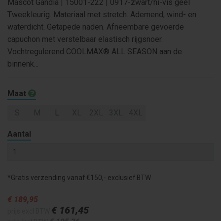
Mascot Gandia | 15001-222 | 0917-zwart/hi-vis geel
Tweekleurig. Materiaal met stretch. Ademend, wind- en
waterdicht. Getapede naden. Afneembare gevoerde
capuchon met verstelbaar elastisch rijgsnoer.
Vochtregulerend COOLMAX® ALL SEASON aan de
binnenk...
Maat
S
M
L
XL
2XL
3XL
4XL
Aantal
*Gratis verzending vanaf €150,- exclusief BTW
€ 189
,95
€ 161
,45
prijs excl BTW