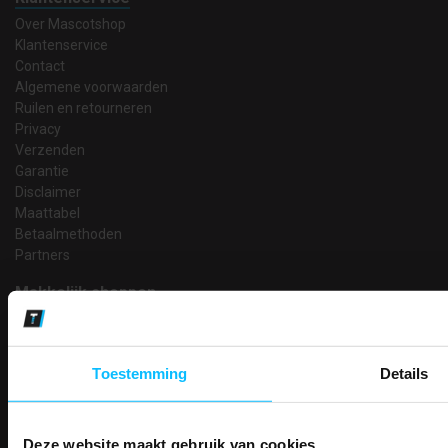
Over Mascotshop
Klantenservice
Contact
Algemene voorwaarden
Ruilen en retourneren
Privacy
Verzenden
Garantie
Disclaimer
Maattabel
Betaalmethoden
Partners
Makkelijk shoppen
Gratis verzending in Nederland vanaf € 150,- excl. BTW
Bedruk- en borduurservice
14 Dagen tijd om te herroepen
Toestemming
Details
Betaalwijze
Deze website maakt gebruik van cookies