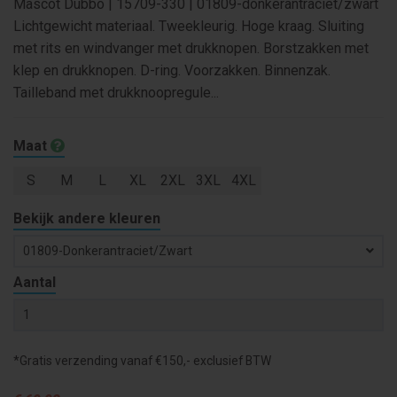
Mascot Dubbo | 15709-330 | 01809-donkerantraciet/zwart
Lichtgewicht materiaal. Tweekleurig. Hoge kraag. Sluiting
met rits en windvanger met drukknopen. Borstzakken met
klep en drukknopen. D-ring. Voorzakken. Binnenzak.
Tailleband met drukknoopregule...
Maat
S
M
L
XL
2XL
3XL
4XL
Bekijk andere kleuren
01809-Donkerantraciet/zwart
Aantal
*Gratis verzending vanaf €150,- exclusief BTW