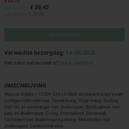
€ 69
,92
€ 59
,42
prijs excl BTW
€ 71
,90
prijs incl BTW
Kies kleur/maat
Verwachte bezorgdag:
14-08-2026
Niet zeker wat jou maat is?
Bekijk maattabel
OMSCHRIJVING
Mascot Dubbo | 15709-330 | 01809-donkerantraciet/zwart
Lichtgewicht materiaal. Tweekleurig. Hoge kraag. Sluiting
met rits en windvanger met drukknopen. Borstzakken met
klep en drukknopen. D-ring. Voorzakken. Binnenzak.
Tailleband met drukknoopregulering. Manchetten met
drukknopen. Contraststiksels.