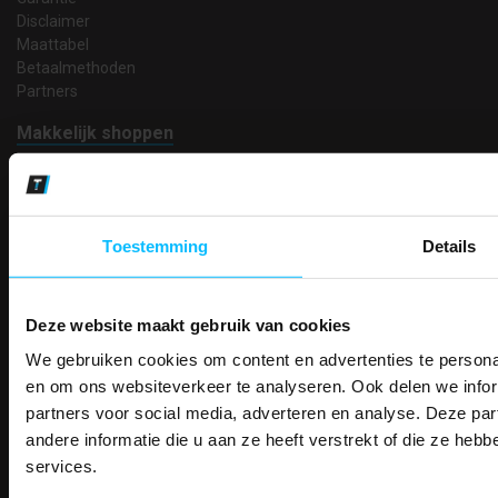
Disclaimer
Maattabel
Betaalmethoden
Partners
Makkelijk shoppen
Gratis verzending in Nederland vanaf € 150,- excl. BTW
Bedruk- en borduurservice
14 Dagen tijd om te herroepen
Betaalwijze
Toestemming
Details
Deze website maakt gebruik van cookies
Email
Inschrijven
We gebruiken cookies om content en advertenties te personal
PAK DIRE
ONTVANG DIR
en om ons websiteverkeer te analyseren. Ook delen we infor
KORTI
partners voor social media, adverteren en analyse. Deze p
KORTING OP U
andere informatie die u aan ze heeft verstrekt of die ze he
Contact
BESTELLI
services.
TEACO VOF
Bestel je binnenkort w
Kalmarweg 14-2