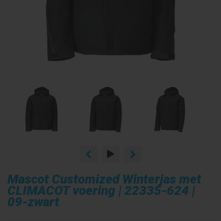
Mascot Customized Winterjas met
CLIMACOT voering | 22335-624 |
09-zwart