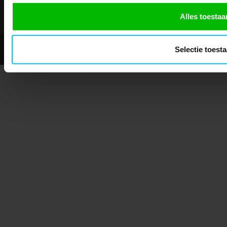
Showroom geopend op afspraak
Alles toestaa
© 2026 - Mascotshop.
Selectie toest