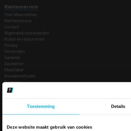
Klantenservice
Over Mascotshop
Klantenservice
Contact
Algemene voorwaarden
Ruilen en retourneren
Privacy
Verzenden
Garantie
Disclaimer
Maattabel
Betaalmethoden
Partners
Makkelijk shoppen
Gratis verzending in Nederland vanaf € 150,- excl. BTW
Toestemming
Details
Bedruk- en borduurservice
14 Dagen tijd om te herroepen
Betaalwijze
Deze website maakt gebruik van cookies