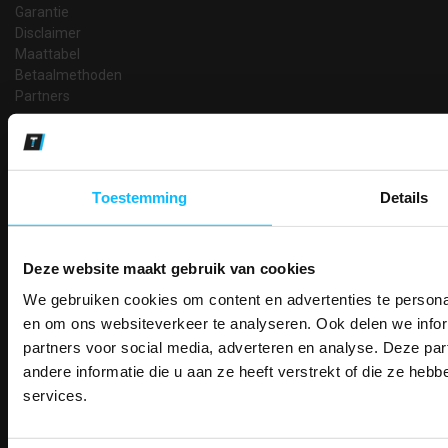
Garantie
Disclaimer
Maattabel
Betaalmethoden
Partners
Makkelijk shoppen
Gratis verzending in Nederland vanaf € 150,- excl. BTW
Bedruk- en borduurservice
Toestemming
Details
14 Dagen tijd om te herroepen
Betaalwijze
Deze website maakt gebruik van cookies
We gebruiken cookies om content en advertenties te personal
PAK DIRE
Email
ONTVANG DIR
en om ons websiteverkeer te analyseren. Ook delen we infor
Inschrijven
KORTI
partners voor social media, adverteren en analyse. Deze p
KORTING OP U
andere informatie die u aan ze heeft verstrekt of die ze he
BESTELLI
services.
Contact
Bestel je binnenkort w
Schrijf u in voor onze nieuwsbrie
veiligheidsschoenen 
TEACO VOF