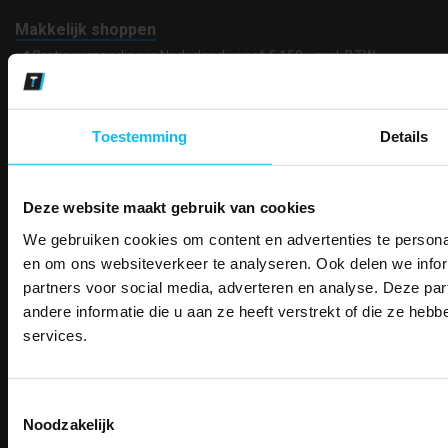
Makkelijk shoppen
Gratis verzending in Nederland vanaf € 150,- excl. BTW
Bedruk- en borduurservice
14 Dagen tijd om te herroepen
Betaalwijze
Toestemming
Details
Deze website maakt gebruik van cookies
Email
Inschrijven
We gebruiken cookies om content en advertenties te personal
PAK DIRE
ONTVANG DIR
en om ons websiteverkeer te analyseren. Ook delen we infor
KORTI
partners voor social media, adverteren en analyse. Deze p
KORTING OP U
Contact
andere informatie die u aan ze heeft verstrekt of die ze he
BESTELLI
services.
TEACO VOF
Bestel je binnenkort w
Kalmarweg 14-2
Schrijf u in voor onze nieuwsbrie
veiligheidsschoenen 
9723 JG Groningen
kortingscode per e-mail. Blijf op de 
T: 050-549 2668
Toestemmingsselectie
Meld je aan voor onze nieuws
werkkleding, exclusieve aanbiedi
E:
info@teaco.nl
Noodzakelijk
direct
5% korting
op je
eer
professionals.