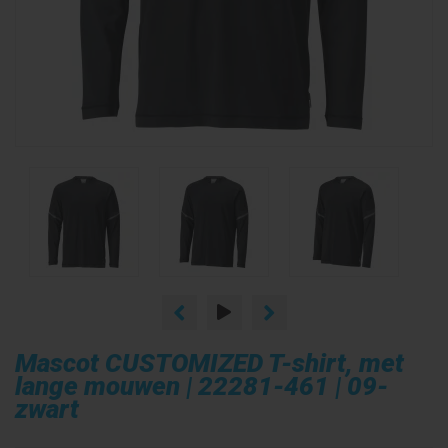
Mascot CUSTOMIZED T-shirt, met
lange mouwen | 22281-461 | 09-
zwart