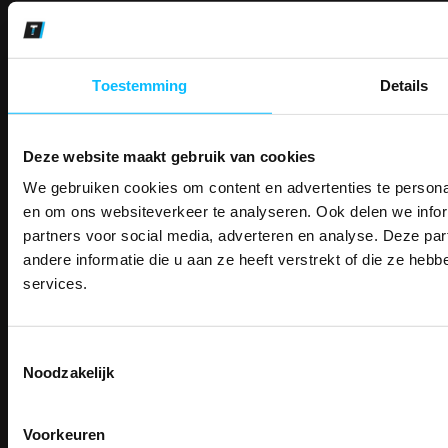
Makkelijk shoppen
Gratis verzending in Nederland vanaf € 150,- excl. BTW
Bedruk- en borduurservice
14 Dagen tijd om te herroepen
Toestemming
Details
Betaalwijze
Deze website maakt gebruik van cookies
We gebruiken cookies om content en advertenties te personal
PAK DIRE
Email
ONTVANG DIR
en om ons websiteverkeer te analyseren. Ook delen we infor
Inschrijven
KORTI
partners voor social media, adverteren en analyse. Deze p
KORTING OP U
andere informatie die u aan ze heeft verstrekt of die ze he
BESTELLI
services.
Contact
Bestel je binnenkort w
TEACO VOF
Schrijf u in voor onze nieuwsbrie
veiligheidsschoenen 
kortingscode per e-mail. Blijf op de 
Kalmarweg 14-2
Toestemmingsselectie
Meld je aan voor onze nieuws
werkkleding, exclusieve aanbiedi
9723 JG Groningen
Noodzakelijk
direct
5% korting
op je
eer
professionals.
T: 050-549 2668
E:
info@teaco.nl
Email
Meer dan
15 jaar specialist
veiligheid.
Voorkeuren
ABN Amro: NL31ABNA0429545878