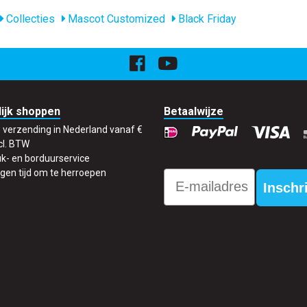
Collecties
Mascot Customized
Black Friday
ijk shoppen
Betaalwijze
s verzending in Nederland vanaf €
cl. BTW
k- en borduurservice
gen tijd om te herroepen
Email
Inschr