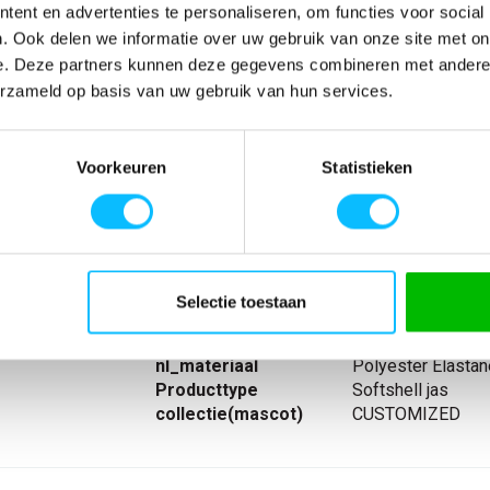
ent en advertenties te personaliseren, om functies voor social
. Ook delen we informatie over uw gebruik van onze site met on
Verwachte bezorgdag:
14-08-20
e. Deze partners kunnen deze gegevens combineren met andere i
erzameld op basis van uw gebruik van hun services.
Niet zeker wat jou maat is?
Bekijk maattabe
Voorkeuren
Statistieken
SPECIFICATIES
. Sluiting met
Artikelnummer
-
t rits.
EAN nummer
-
ekband bij de
Model
22085
Selectie toestaan
Materiaal
49% gerecycled p
elastaan
nl_materiaal
Polyester Elastan
Producttype
Softshell jas
collectie(mascot)
CUSTOMIZED