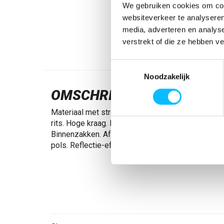
We gebruiken cookies om cont
websiteverkeer te analyseren
media, adverteren en analys
verstrekt of die ze hebben v
Toestemmingsselectie
Noodzakelijk
OMSCHRIJVING
Materiaal met stretch. Ademend. Moderne pasvorm
rits. Hoge kraag. Borstzak met rits. Voorzakken me
Binnenzakken. Afneembare ID-kaarthouder. Elasti
pols. Reflectie-effecten.