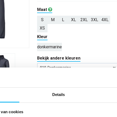
Maat
S
M
L
XL
2XL
3XL
4XL
XS
Kleur
donkermarine
Bekijk andere kleuren
010-Donkermarine
Aantal
Details
*Gratis verzending vanaf €150,- exclusief BTW
 van cookies
Kies kleur/maat