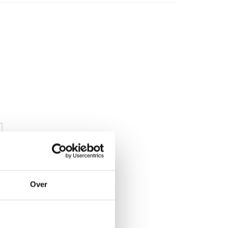
Over
€ 84
,88
€ 99
,92
excl BTW
€ 102
,70