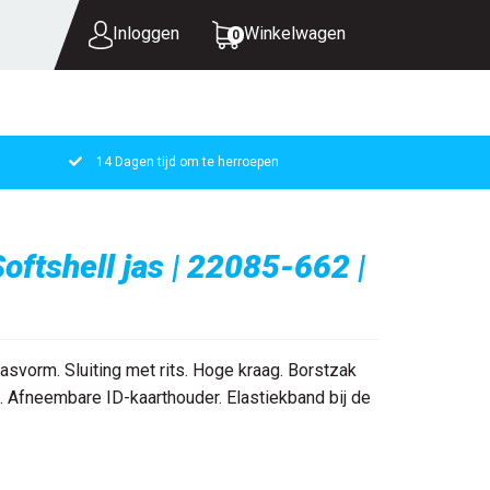
Inloggen
Winkelwagen
0
14 Dagen tijd om te herroepen
UW WINKELWAGEN IS LEEG.
VUL HEM MET PRODUCTEN.
tshell jas | 22085-662 |
svorm. Sluiting met rits. Hoge kraag. Borstzak
. Afneembare ID-kaarthouder. Elastiekband bij de