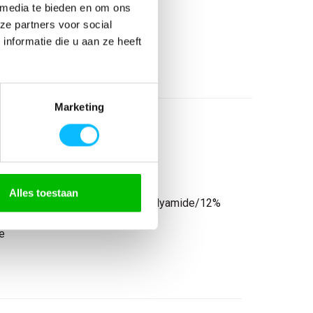
€ 120
,90
incl BTW
 media te bieden en om ons
ze partners voor social
26
nformatie die u aan ze heeft
l
Marketing
Alles toestaan
olyester/15% polyester/24% polyamide/12%
e