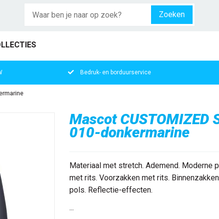
Zoeken
LLECTIES
W
Bedruk- en borduurservice
ermarine
Mascot CUSTOMIZED Sof
010-donkermarine
Materiaal met stretch. Ademend. Moderne pa
met rits. Voorzakken met rits. Binnenzakken
pols. Reflectie-effecten.
...