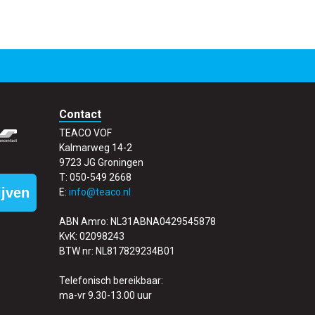
Contact
TEACO VOF
Kalmarweg 14-2
9723 JG Groningen
T: 050-549 2668
ijven
E:
info@teaco.nl
ABN Amro: NL31ABNA0429545878
KvK: 02098243
BTW nr: NL817829234B01
Telefonisch bereikbaar:
ma-vr 9.30-13.00 uur