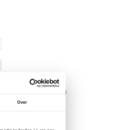
€ 148
,68
€ 174
,88
excl BTW
€ 179
,90
€ 211
,60
incl BTW
Over
26
l