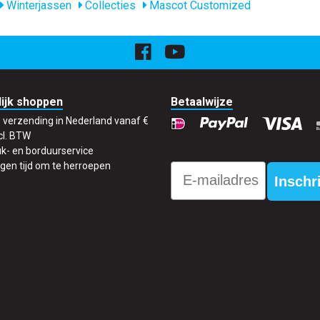
Winterjassen
Collecties
Mascot Customized
ijk shoppen
Betaalwijze
s verzending in Nederland vanaf €
cl. BTW
k- en borduurservice
gen tijd om te herroepen
Email
Inschr