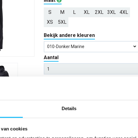
Maat
S
M
L
XL
2XL
3XL
4XL
XS
5XL
Bekijk andere kleuren
010-Donker Marine
Aantal
*Gratis verzending vanaf €150,- exclusief BTW
Kies kleur/maat
Details
Verwachte bezorgdag:
14-08-20
 van cookies
Niet zeker wat jou maat is?
Bekijk maattabe