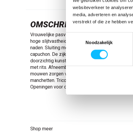
We gebruiken cookies om cont
websiteverkeer te analyseren
media, adverteren en analys
verstrekt of die ze hebben v
OMSCHRIJVING
Vrouwelijke pasvorm. Ultieme stretchstof met la
Toestemmingsselectie
hoge slijtvastheid. Ademend, wind- en waterdicht
Noodzakelijk
naden. Sluiting met rits en inwendige windvanger
capuchon. De zijkanten van de capuchon zijn voor
doorzichtig kunststof. Hoge kraag. Binnenzakken
met rits. Afneembare ID-kaarthouder. Ergonomis
mouwen zorgen voor extra bewegingsvrijheid. El
manchetten. Tricot (verborgen in windvanger) bij d
Openingen voor de duim in de mouwen. Verlengde
Shop meer