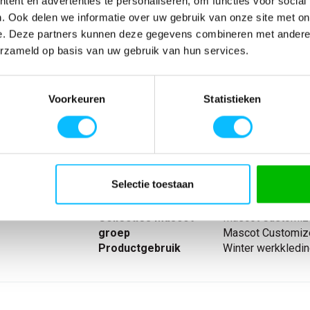
ent en advertenties te personaliseren, om functies voor social
. Ook delen we informatie over uw gebruik van onze site met on
e. Deze partners kunnen deze gegevens combineren met andere i
erzameld op basis van uw gebruik van hun services.
SPECIFICATIES
ag gewicht en
Artikelnummer
-
. Getapede
EAN nummer
-
Voorkeuren
Statistieken
. Afneembare
Model
22011
zien van
Merk
Mascot
. Voorzakken
Materiaal
100% polyester
ch gevormde
nl_materiaal
Polyester
astische
nl_eigenschappen
Waterdicht Windd
Selectie toestaan
e pols.
Producttype
jas Shell jas
 rug.
Eigenschappen
waterdicht windd
Collecties Mascot
Mascot Customiz
groep
Mascot Customiz
Productgebruik
Winter werkkledi