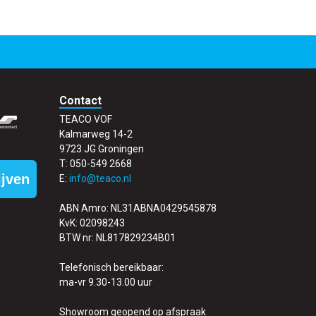
Contact
TEACO VOF
Kalmarweg 14-2
9723 JG Groningen
T: 050-549 2668
ijven
E:
info@teaco.nl
ABN Amro: NL31ABNA0429545878
KvK: 02098243
BTW nr: NL817829234B01
Telefonisch bereikbaar:
ma-vr 9.30-13.00 uur
Showroom geopend op afspraak