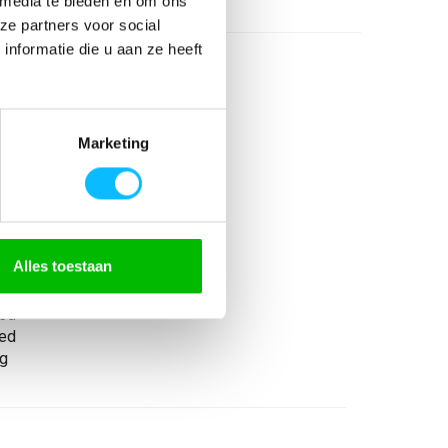
 media te bieden en om ons
ze partners voor social
nformatie die u aan ze heeft
Marketing
icht Ademend
Alles toestaan
icht ademend
ed
ed
ng