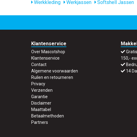
Werkkleding
Werkjassen
Softshell Jassen
Klantenservice
Makkel
Over Mascotshop
Grati
Klantenservice
150,- ex
Contact
Bedru
Algemene voorwaarden
14 Da
Ruilen en retourneren
Privacy
Verzenden
Garantie
Disclaimer
Maattabel
Betaalmethoden
Partners