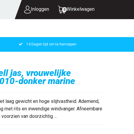
Inloggen
Winkelwagen
0
14 Dagen tijd om te herroepen
UW WINKELWAGEN IS LEEG.
VUL HEM MET PRODUCTEN.
l jas, vrouwelijke
 010-donker marine
et laag gewicht en hoge slijtvastheid. Ademend,
ing met rits en inwendige windvanger. Afneembare
voorzien van doorzichtig ...