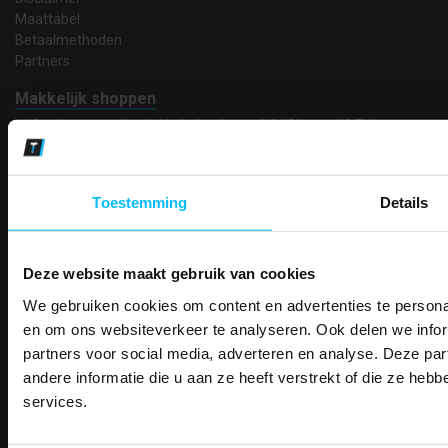
Maattabel
Betaalmethoden
Partners
Makkelijk shoppen
Gratis verzending in Nederland vanaf € 150,- excl. BTW
Bedruk- en borduurservice
14 Dagen tijd om te herroepen
Betaalwijze
Toestemming
Details
Deze website maakt gebruik van cookies
Email
Inschrijven
We gebruiken cookies om content en advertenties te personal
PAK DIRE
ONTVANG DIR
en om ons websiteverkeer te analyseren. Ook delen we infor
KORTI
partners voor social media, adverteren en analyse. Deze p
KORTING OP U
andere informatie die u aan ze heeft verstrekt of die ze he
Contact
BESTELLI
services.
TEACO VOF
Bestel je binnenkort w
Kalmarweg 14-2
Schrijf u in voor onze nieuwsbrie
veiligheidsschoenen 
9723 JG Groningen