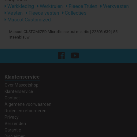
Werkkleding
Werktruien
Fleece Truien
Werkvesten
Vesten
Fleece vesten
Collecties
Mascot Customized
Mascot CUSTOMIZED Microfleece trui met rits | 22803-639 | 85-
steenblauw
Klantenservice
Over Mascotshop
Klantenservice
Contact
Algemene voorwaarden
Ruilen en retourneren
Privacy
Verzenden
Garantie
Disclaimer