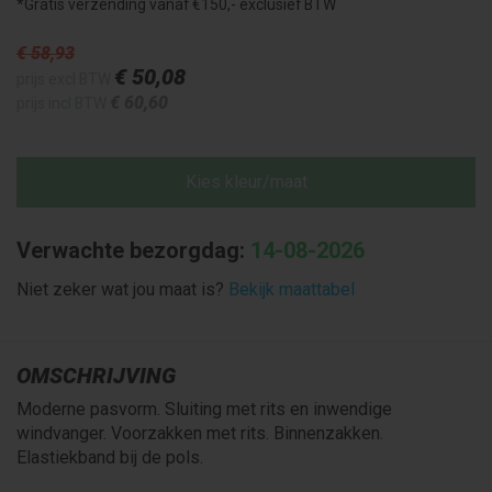
*Gratis verzending vanaf €150,- exclusief BTW
€ 58
,93
€ 50
,08
prijs excl BTW
€ 60
,60
prijs incl BTW
Kies kleur/maat
Verwachte bezorgdag:
14-08-2026
Niet zeker wat jou maat is?
Bekijk maattabel
OMSCHRIJVING
Moderne pasvorm. Sluiting met rits en inwendige
windvanger. Voorzakken met rits. Binnenzakken.
Elastiekband bij de pols.