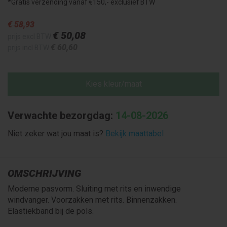
*Gratis verzending vanaf €150,- exclusief BTW
€ 58
,93
€ 50
,08
prijs excl BTW
€ 60
,60
prijs incl BTW
Kies kleur/maat
Verwachte bezorgdag:
14-08-2026
Niet zeker wat jou maat is?
Bekijk maattabel
OMSCHRIJVING
Moderne pasvorm. Sluiting met rits en inwendige
windvanger. Voorzakken met rits. Binnenzakken.
Elastiekband bij de pols.