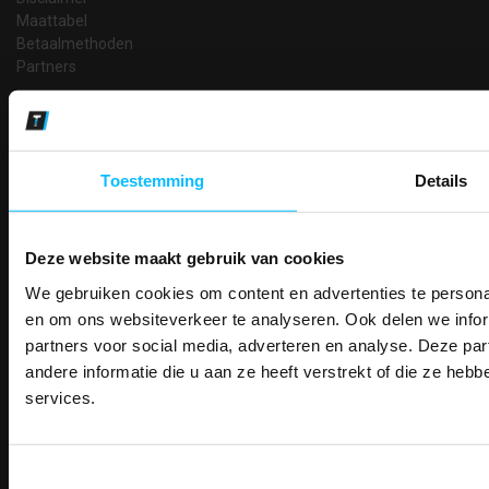
Maattabel
Betaalmethoden
Partners
Makkelijk shoppen
Gratis verzending in Nederland vanaf € 150,- excl. BTW
Bedruk- en borduurservice
Toestemming
Details
14 Dagen tijd om te herroepen
Betaalwijze
Deze website maakt gebruik van cookies
We gebruiken cookies om content en advertenties te personal
PAK DIRE
Email
ONTVANG DIR
en om ons websiteverkeer te analyseren. Ook delen we infor
Inschrijven
KORTI
partners voor social media, adverteren en analyse. Deze p
KORTING OP U
andere informatie die u aan ze heeft verstrekt of die ze he
BESTELLI
services.
Contact
Bestel je binnenkort w
Schrijf u in voor onze nieuwsbrie
veiligheidsschoenen 
TEACO VOF
kortingscode per e-mail. Blijf op de 
Kalmarweg 14-2
Toestemmingsselectie
Meld je aan voor onze nieuws
werkkleding, exclusieve aanbiedi
9723 JG Groningen