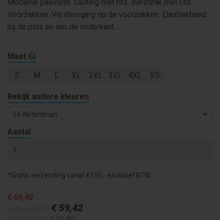
Moderne pasvorm. Sluiting met rits. Borstzak met rits.
Voorzakken. Versteviging op de voorzakken. Elastiekband
bij de pols en aan de onderkant....
Maat
S
M
L
XL
2XL
3XL
4XL
XS
Bekijk andere kleuren
54-Notenbruin
Aantal
*Gratis verzending vanaf €150,- exclusief BTW
€ 69
,92
€ 59
,42
prijs excl BTW
€ 71
,90
prijs incl BTW