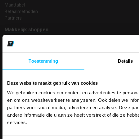
Maattabel
Betaalmethoden
Partners
Makkelijk shoppen
Gratis verzending in Nederland vanaf € 150,- excl. BTW
Bedruk- en borduurservice
14 Dagen tijd om te herroepen
Betaalwijze
Toestemming
Details
Deze website maakt gebruik van cookies
Email
We gebruiken cookies om content en advertenties te personal
Inschrijven
PAK DIRE
ONTVANG DIR
en om ons websiteverkeer te analyseren. Ook delen we infor
KORTI
partners voor social media, adverteren en analyse. Deze p
KORTING OP U
andere informatie die u aan ze heeft verstrekt of die ze he
Contact
BESTELLI
services.
TEACO VOF
Bestel je binnenkort w
Kalmarweg 14-2
Schrijf u in voor onze nieuwsbrie
veiligheidsschoenen 
9723 JG Groningen