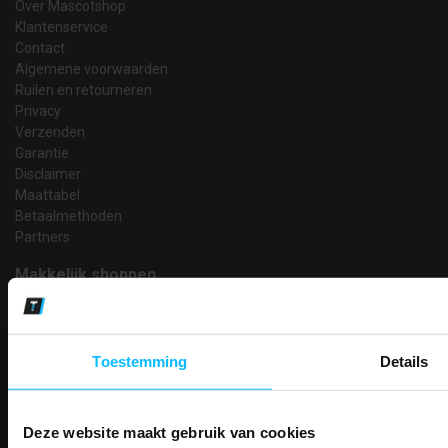
Over Mascotshop
Klantenservice
Contact
Algemene voorwaarden
Ruilen en retourneren
Privacy
Verzenden
Garantie
Disclaimer
Maattabel
Betaalmethoden
Partners
Makkelijk shoppen
Gratis verzending in Nederland vanaf € 150,- excl. BTW
Bedruk- en borduurservice
14 Dagen tijd om te herroepen
Toestemming
Details
Betaalwijze
Deze website maakt gebruik van cookies