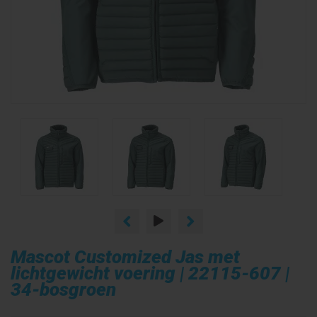
Mascot Customized Jas met
lichtgewicht voering | 22115-607 |
34-bosgroen