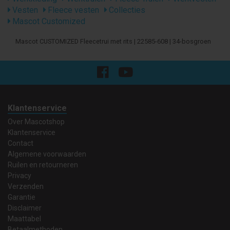
Vesten
Fleece vesten
Collecties
Mascot Customized
Mascot CUSTOMIZED Fleecetrui met rits | 22585-608 | 34-bosgroen
Klantenservice
Over Mascotshop
Klantenservice
Contact
Algemene voorwaarden
Ruilen en retourneren
Privacy
Verzenden
Garantie
Disclaimer
Maattabel
Betaalmethoden