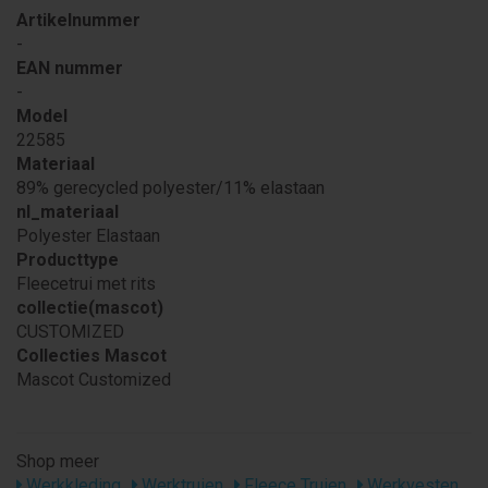
Artikelnummer
-
EAN nummer
-
Model
22585
Materiaal
89% gerecycled polyester/11% elastaan
nl_materiaal
Polyester Elastaan
Producttype
Fleecetrui met rits
collectie(mascot)
CUSTOMIZED
Collecties Mascot
Mascot Customized
Shop meer
Werkkleding
Werktruien
Fleece Truien
Werkvesten