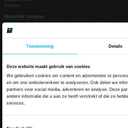
Partners
Makkelijk shoppen
Gratis verzending in Nederland vanaf € 150,- excl. BTW
Bedruk- en borduurservice
14 Dagen tijd om te herroepen
Betaalwijze
Toestemming
Details
Deze website maakt gebruik van cookies
Email
Inschrijven
We gebruiken cookies om content en advertenties te personal
PAK DIRE
ONTVANG DIR
en om ons websiteverkeer te analyseren. Ook delen we infor
KORTI
partners voor social media, adverteren en analyse. Deze p
KORTING OP U
andere informatie die u aan ze heeft verstrekt of die ze he
Contact
BESTELLI
services.
TEACO VOF
Bestel je binnenkort w
Kalmarweg 14-2
Schrijf u in voor onze nieuwsbrie
veiligheidsschoenen 
9723 JG Groningen
kortingscode per e-mail. Blijf op de 
T: 050-549 2668
Toestemmingsselectie
Meld je aan voor onze nieuws
werkkleding, exclusieve aanbiedi