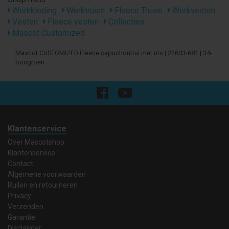
Werkkleding
Werktruien
Fleece Truien
Werkvesten
Vesten
Fleece vesten
Collecties
Mascot Customized
Mascot CUSTOMIZED Fleece capuchontrui met rits | 22603-681 | 34-
bosgroen
Klantenservice
Over Mascotshop
Klantenservice
Contact
Algemene voorwaarden
Ruilen en retourneren
Privacy
Verzenden
Garantie
Disclaimer