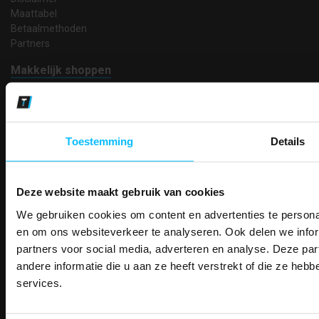
Maattabel
Betaalmethoden
Partners
Makkelijk shoppen
Gratis verzending in Nederland vanaf € 150,- excl. BTW
Bedruk- en borduurservice
14 Dagen tijd om te herroepen
Betaalwijze
Toestemming
Details
Deze website maakt gebruik van cookies
Email
We gebruiken cookies om content en advertenties te personal
Inschrijven
PAK DIRE
ONTVANG DIR
en om ons websiteverkeer te analyseren. Ook delen we infor
KORTI
partners voor social media, adverteren en analyse. Deze p
KORTING OP U
andere informatie die u aan ze heeft verstrekt of die ze he
Contact
BESTELLI
services.
TEACO VOF
Bestel je binnenkort w
Kalmarweg 14-2
Schrijf u in voor onze nieuwsbrie
veiligheidsschoenen 
9723 JG Groningen