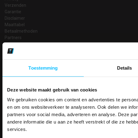
Verzenden
Garantie
Disclaimer
Maattabel
Betaalmethoden
Partners
Makkelijk shoppen
Gratis verzending in Nederland vanaf € 150,- excl. BTW
Bedruk- en borduurservice
Toestemming
Details
14 Dagen tijd om te herroepen
Betaalwijze
Deze website maakt gebruik van cookies
We gebruiken cookies om content en advertenties te personal
PAK DIRE
Email
ONTVANG DIR
en om ons websiteverkeer te analyseren. Ook delen we infor
Inschrijven
KORTI
partners voor social media, adverteren en analyse. Deze p
KORTING OP U
andere informatie die u aan ze heeft verstrekt of die ze he
BESTELLI
services.
Contact
Bestel je binnenkort w