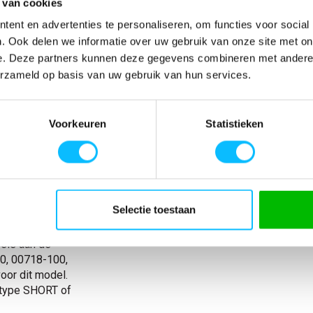
 van cookies
ent en advertenties te personaliseren, om functies voor social
SPECIFICATIES
. Ook delen we informatie over uw gebruik van onze site met on
e. Deze partners kunnen deze gegevens combineren met andere i
 slijtvastheid.
Artikelnummer
-
 spijkerzakken
EAN nummer
-
erzameld op basis van uw gebruik van hun services.
tikt bij de
Model
22379
 broekspijpen.
Materiaal
92% polyamide/8
kken met
nl_materiaal
Polyamide Elasta
Voorkeuren
Statistieken
mbaar) om
Producttype
Broek met knieza
t CORDURA®
collectie(mascot)
CUSTOMIZED
Dijbeenzak met
Collecties Mascot
Mascot Customiz
voorkant van de
slijtvast
Selectie toestaan
s gemakkelijk
. De beenlengte
els aan de
00, 00718-100,
or dit model.
rtype SHORT of