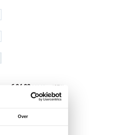
€ 84
,88
€ 99
,92
excl BTW
€ 102
,70
€ 120
,90
incl BTW
26
Over
l