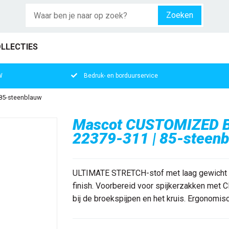
Zoeken
LLECTIES
W
Bedruk- en borduurservice
 85-steenblauw
Mascot CUSTOMIZED Br
22379-311 | 85-steen
ULTIMATE STRETCH-stof met laag gewicht e
finish. Voorbereid voor spijkerzakken met 
bij de broekspijpen en het kruis. Ergonomis