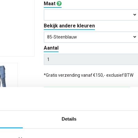
Maat
Bekijk andere kleuren
85-Steenblauw
Aantal
*Gratis verzending vanaf €150,- exclusief BTW
Kies kleur/maat
Verwachte bezorgdag:
14-08-20
Details
Niet zeker wat jou maat is?
Bekijk maattabe