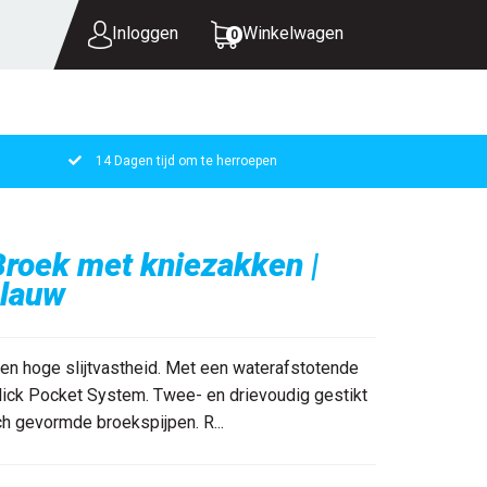
Inloggen
Winkelwagen
0
14 Dagen tijd om te herroepen
UW WINKELWAGEN IS LEEG.
VUL HEM MET PRODUCTEN.
oek met kniezakken |
blauw
n hoge slijtvastheid. Met een waterafstotende
Click Pocket System. Twee- en drievoudig gestikt
ch gevormde broekspijpen. R...