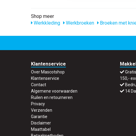
Shop meer
Werkkleding
Werkbroeken
Broeken met kni
Klantenservice
Makkel
Over Mascotshop
Grati
Klantenservice
150,- ex
Contact
Bedru
Algemene voorwaarden
14 Da
Ruilen en retourneren
Privacy
Verzenden
Garantie
Disclaimer
Maattabel
Betaalmethoden