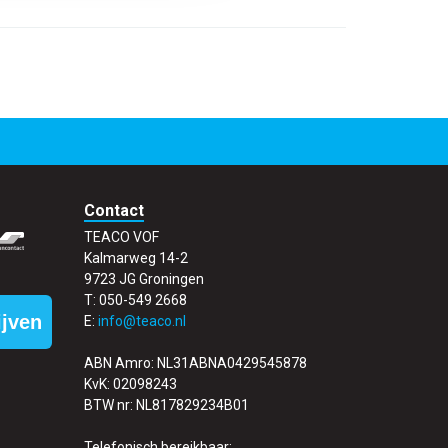
Contact
TEACO VOF
Kalmarweg 14-2
9723 JG Groningen
T: 050-549 2668
ijven
E:
info@teaco.nl
ABN Amro: NL31ABNA0429545878
KvK: 02098243
BTW nr: NL817829234B01
Telefonisch bereikbaar: