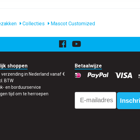
ezakken
Collecties
Mascot Customized
ijk shoppen
Betaalwijze
s verzending in Nederland vanaf €
cl. BTW
k- en borduurservice
gen tijd om te herroepen
Email
Inschr