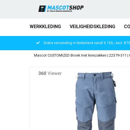
WERKKLEDING
VEILIGHEIDSKLEDING
CO
Gratis verzending in Nederland vanaf € 150,- excl. BT
Mascot CUSTOMIZED Broek met kniezakken | 22379-311 |