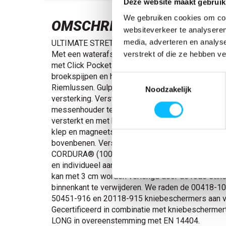
Deze website maakt gebruik
We gebruiken cookies om cont
OMSCHRIJVING
websiteverkeer te analyseren
media, adverteren en analys
ULTIMATE STRETCH-stof met laag gewicht en hoge
Met een waterafstotende finish. Voorbereid voor
verstrekt of die ze hebben v
met Click Pocket System. Twee- en drievoudig ges
broekspijpen en het kruis. Ergonomisch gevormde
Toestemmingsselectie
Riemlussen. Gulp met rits. Voorzakken. Achterza
Noodzakelijk
versterking. Verstelbare hamerlus. Knoop (afnee
messenhouder te bevestigen. Duimstokzak me
versterkt en met klein zakje aan de buitenzijde. 
klep en magneetsluiting. Zakken met klep aan de 
bovenbenen. Verstelbare kniezakken van extreem 
CORDURA® (1000 D). De hoogte van de kniezak i
en individueel aan te passen. Reflectie-effecten
kan met 3 cm worden verlengd door de rode stiks
binnenkant te verwijderen. We raden de 00418-1
50451-916 en 20118-915 kniebeschermers aan vo
Gecertificeerd in combinatie met kniebescherme
LONG in overeenstemming met EN 14404.