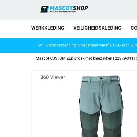
WERKKLEDING
VEILIGHEIDSKLEDING
CO
Gratis verzending in Nederland vanaf € 150,- excl. BT
Mascot CUSTOMIZED Broek met kniezakken | 22379-311 |