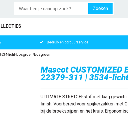
Zoeken
LLECTIES
W
Bedruk- en borduurservice
 3534-licht-bosgroen/bosgroen
Mascot CUSTOMIZED Br
22379-311 | 3534-lich
ULTIMATE STRETCH-stof met laag gewicht e
finish. Voorbereid voor spijkerzakken met 
bij de broekspijpen en het kruis. Ergonomis