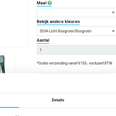
Maat
Bekijk andere kleuren
3534-Licht-Bosgroen/bosgroen
Aantal
*Gratis verzending vanaf €150,- exclusief BTW
Kies kleur/maat
Verwachte bezorgdag:
14-08-20
Details
Niet zeker wat jou maat is?
Bekijk maattabe