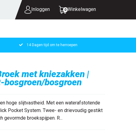
Inloggen
Winkelwagen
0
14 Dagen tijd om te herroepen
UW WINKELWAGEN IS LEEG.
VUL HEM MET PRODUCTEN.
oek met kniezakken |
t-bosgroen/bosgroen
n hoge slijtvastheid. Met een waterafstotende
Click Pocket System. Twee- en drievoudig gestikt
ch gevormde broekspijpen. R...