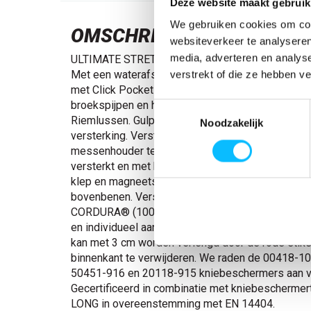
Deze website maakt gebruik
We gebruiken cookies om cont
OMSCHRIJVING
websiteverkeer te analyseren
media, adverteren en analys
ULTIMATE STRETCH-stof met laag gewicht en hoge
Met een waterafstotende finish. Voorbereid voor
verstrekt of die ze hebben v
met Click Pocket System. Twee- en drievoudig ges
broekspijpen en het kruis. Ergonomisch gevormde
Toestemmingsselectie
Riemlussen. Gulp met rits. Voorzakken. Achterza
Noodzakelijk
versterking. Verstelbare hamerlus. Knoop (afnee
messenhouder te bevestigen. Duimstokzak me
versterkt en met klein zakje aan de buitenzijde. 
klep en magneetsluiting. Zakken met klep aan de 
bovenbenen. Verstelbare kniezakken van extreem 
CORDURA® (1000 D). De hoogte van de kniezak i
en individueel aan te passen. Reflectie-effecten
kan met 3 cm worden verlengd door de rode stiks
binnenkant te verwijderen. We raden de 00418-1
50451-916 en 20118-915 kniebeschermers aan vo
Gecertificeerd in combinatie met kniebescherme
LONG in overeenstemming met EN 14404.