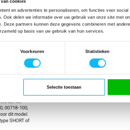
 van cookies
ent en advertenties te personaliseren, om functies voor social
SPECIFICATIES
. Ook delen we informatie over uw gebruik van onze site met on
e. Deze partners kunnen deze gegevens combineren met andere i
 slijtvastheid.
Artikelnummer
-
 spijkerzakken
EAN nummer
-
erzameld op basis van uw gebruik van hun services.
tikt bij de
Model
22379
 broekspijpen.
Materiaal
92% polyamide/8
kken met
nl_materiaal
Polyamide Elasta
Voorkeuren
Statistieken
mbaar) om
Producttype
Broek met knieza
t CORDURA®
collectie(mascot)
CUSTOMIZED
Dijbeenzak met
Collecties Mascot
Mascot Customiz
voorkant van de
slijtvast
Selectie toestaan
s gemakkelijk
. De beenlengte
els aan de
00, 00718-100,
or dit model.
rtype SHORT of