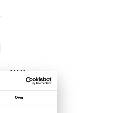
€ 84
,88
€ 99
,92
excl BTW
€ 102
,70
€ 120
,90
incl BTW
26
Over
l