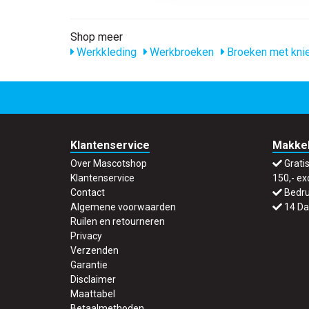
Shop meer
Werkkleding
Werkbroeken
Broeken met kni
Klantenservice
Makkel
Over Mascotshop
Grati
Klantenservice
150,- ex
Contact
Bedru
Algemene voorwaarden
14 Da
Ruilen en retourneren
Privacy
Verzenden
Garantie
Disclaimer
Maattabel
Betaalmethoden