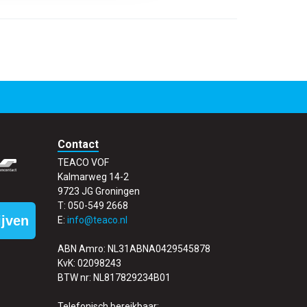
Contact
TEACO VOF
Kalmarweg 14-2
9723 JG Groningen
T: 050-549 2668
ijven
E:
info@teaco.nl
ABN Amro: NL31ABNA0429545878
KvK: 02098243
BTW nr: NL817829234B01
Telefonisch bereikbaar: