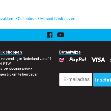
ezakken
Collecties
Mascot Customized
ijk shoppen
Betaalwijze
s verzending in Nederland vanaf €
cl. BTW
k- en borduurservice
gen tijd om te herroepen
Email
Inschr